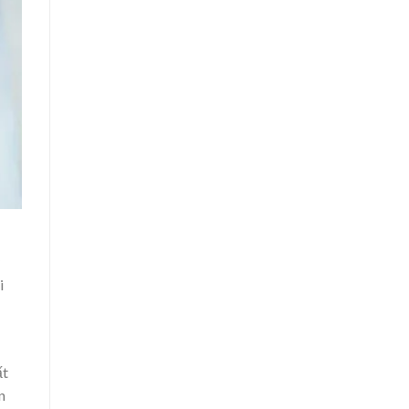
i
ất
n