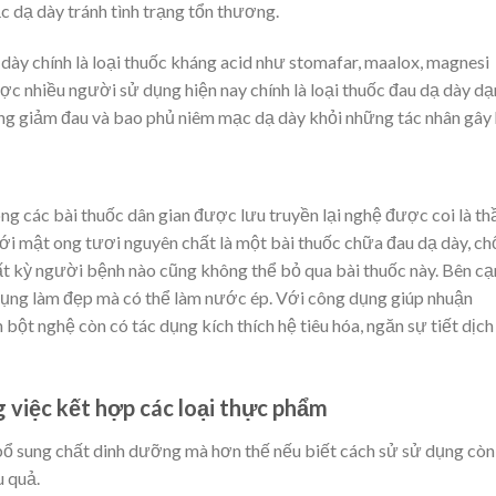
 dạ dày tránh tình trạng tổn thương.
 dày chính là loại thuốc kháng acid như stomafar, maalox, magnesi
 nhiều người sử dụng hiện nay chính là loại thuốc đau dạ dày d
g giảm đau và bao phủ niêm mạc dạ dày khỏi những tác nhân gây 
ong các bài thuốc dân gian được lưu truyền lại nghệ được coi là th
ới mật ong tươi nguyên chất là một bài thuốc chữa đau dạ dày, c
 bất kỳ người bệnh nào cũng không thể bỏ qua bài thuốc này. Bên c
 dụng làm đẹp mà có thể làm nước ép. Với công dụng giúp nhuận
 bột nghệ còn có tác dụng kích thích hệ tiêu hóa, ngăn sự tiết dịch 
ng việc kết hợp các loại thực phẩm
bổ sung chất dinh dưỡng mà hơn thế nếu biết cách sử sử dụng còn
u quả.