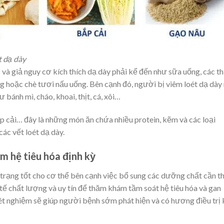
t dạ dày
à giả nguy cơ kích thích dạ dày phải kể đến như sữa uống, các t
g hoặc chè tươi nấu uống. Bên cạnh đó, người bị viêm loét dạ dày
 bánh mì, cháo, khoai, thịt, cá, xôi…
p cải… đây là những món ăn chứa nhiều protein, kẽm và các loại
các vết loét dạ dày.
m hệ tiêu hóa định kỳ
rạng tốt cho cơ thể bên cạnh việc bổ sung các dưỡng chất cần th
tế chất lượng và uy tín để thăm khám tầm soát hệ tiêu hóa và gan
ét nghiệm sẽ giúp người bệnh sớm phát hiện và có hương điều trị 