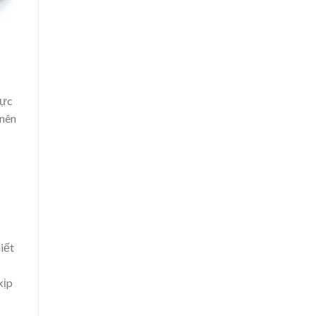
hực
 nên
iết
kịp