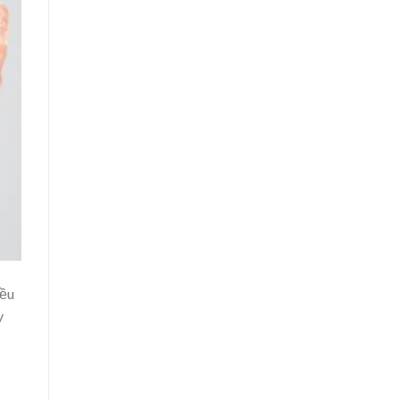
iều
y