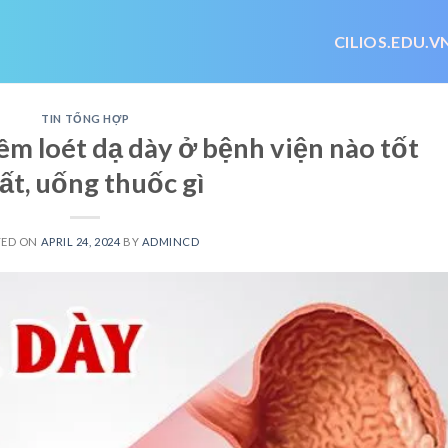
CILIOS.EDU.V
TIN TỔNG HỢP
êm loét dạ dày ở bệnh viện nào tốt
ất, uống thuốc gì
TED ON
APRIL 24, 2024
BY
ADMINCD