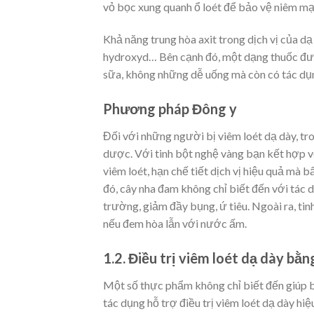
vỏ bọc xung quanh ổ loét để bảo vệ niêm mạc
Khả năng trung hòa axit trong dịch vị của dạ
hydroxyd… Bên cạnh đó, một dạng thuốc được
sữa, không những dễ uống mà còn có tác dụn
Phương pháp Đông y
Đối với những người bị viêm loét dạ dày, tr
dược. Với tinh bột nghệ vàng bạn kết hợp v
viêm loét, hạn chế tiết dịch vị hiệu quả mà
đó, cây nha đam không chỉ biết đến với tác
trường, giảm đầy bụng, ứ tiêu. Ngoài ra, tinh
nếu đem hòa lẫn với nước ấm.
1.2. Điều trị viêm loét dạ dày bằ
Một số thực phẩm không chỉ biết đến giúp 
tác dụng hỗ trợ điều trị viêm loét dạ dày hiệ