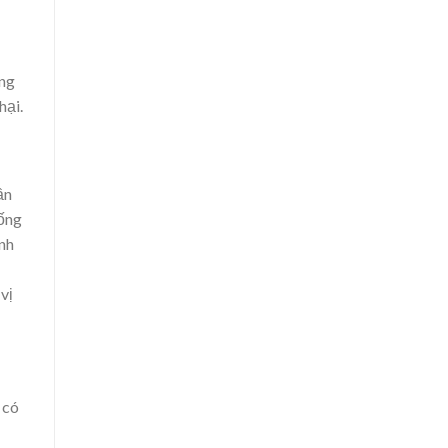
ạng
hại.
ần
hống
ạnh
vị
 có