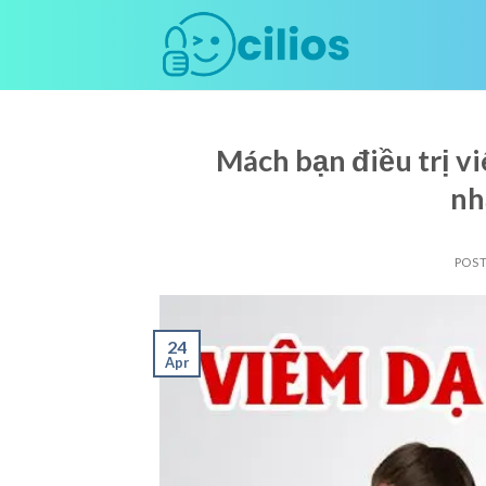
Skip
to
content
Mách bạn điều trị vi
nh
POS
24
Apr