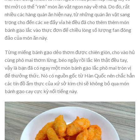
thì mới có thể “rinh” món ăn vặt ngon này về nhà. Do đó, rất
nhiều các hàng quán ăn hiện nay, từ những quán ăn vặt sang
trọng cho đến các xe đẩy vỉa hè đều đã cho thêm thêm món
bánh gạo lắc vào thực đơn để chiều lòng số lượng fan đông
đảo của món ăn này.
Từng miếng bánh gạo dẻo thơm được chiên giòn, cho vào hủ
cùng phô mai thơm lừng, béo ngậy rồi lắc lên thật đều tay,
vậy là bạn đã có ngay một món bánh gạo lắc phô mai tròn vị
để thưởng thức. Nó có nguồn gốc từ Hàn Quốc nên chắc hẳn
các tín đồ ẩm thực của xứ sở kim chi sẽ không bỏ qua món
bánh gạo cay cực kỳ nổi tiếng này.