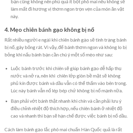
bạn cũng không nên phủ quá ít bột phô mai nếu không sẽ
làm mất đi hương vị thơm ngon trọn vẹn của món ăn vặt
này.
4. Mẹo chiên bánh gạo không bị nổ
Rất nhiều người e ngại khi chiên bánh gạo sẽ tình trạng bánh
bị nổ, gây bỏng rát. Vì vậy, để bánh thơm ngon và không lo bị
bỏng khi nấu bánh bạn cần chú ý một số mẹo như sau:
Luộc bánh trước khi chiên sẽ giúp bánh gạo dễ hấp thụ
nước và nở ra, nên khi chiên lớp giòn bề mặt sẽ không
phủ kín được bánh và dầu vẫn có thể thấm vào bên trong.
Lúc này bánh vẫn nổ lép bép chứ không bị nổ mạnh nữa.
Bạn phải vớt bánh thật nhanh khi chín và cần phải lưu ý
điều chỉnh nhiệt độ thích hợp, nếu chiên bánh ở nhiệt độ
cao và nhanh thì bạn sẽ hạn chế được việc bánh bị nổ dầu.
Cách làm bánh gạo lắc phô mai chuẩn Hàn Quốc quả là rất