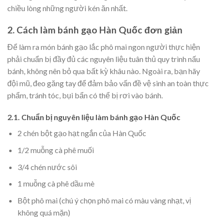
chiều lòng những người kén ăn nhất.
2. Cách làm bánh gạo Hàn Quốc đơn giản
Để làm ra
món bánh gạo lắc phô mai ngon người thực hiện
phải chuẩn bị đầy đủ các nguyên liệu tuân thủ quy trình nấu
bánh, không nên bỏ qua bất kỳ khâu nào. Ngoài ra, bạn hãy
đội mũ, đeo găng tay để đảm bảo vấn đề vệ sinh an toàn thực
phẩm, tránh tóc, bụi bẩn có thể bị rơi vào bánh.
2.1. Chuẩn bị nguyên liệu làm bánh gạo Hàn Quốc
2 chén bột gạo hạt ngắn của Hàn Quốc
1/2 muỗng cà phê muối
3/4 chén nước sôi
1 muỗng cà phê dầu mè
Bột phô mai (chú ý chọn phô mai có màu vàng nhạt, vị
không quá mặn)