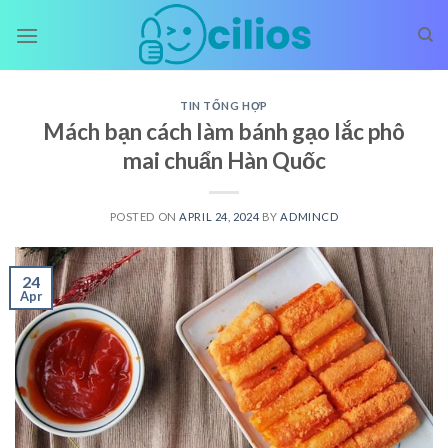
Skip
to
content
TIN TỔNG HỢP
Mách bạn cách làm bánh gạo lắc phô
mai chuẩn Hàn Quốc
POSTED ON
APRIL 24, 2024
BY
ADMINCD
24
Apr