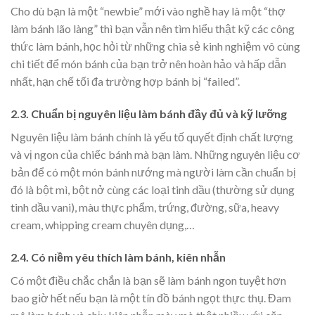
Cho dù bạn là một “newbie” mới vào nghề hay là một “thợ
làm bánh lão làng” thì bạn vẫn nên tìm hiểu thật kỹ các công
thức làm bánh, học hỏi từ những chia sẻ kinh nghiệm vô cùng
chi tiết để món bánh của bạn trở nên hoàn hảo và hấp dẫn
nhất, hạn chế tối đa trường hợp bánh bị “failed”.
2.3. Chuẩn bị nguyên liệu làm bánh đầy đủ và kỹ lưỡng
Nguyên liệu làm bánh chính là yếu tố quyết định chất lượng
và vị ngon của chiếc bánh mà bạn làm. Những nguyên liệu cơ
bản để có một món bánh nướng mà người làm cần chuẩn bị
đó là bột mì, bột nở cùng các loại tinh dầu (thường sử dụng
tinh dầu vani), màu thực phẩm, trứng, đường, sữa, heavy
cream, whipping cream chuyên dụng,…
2.4. Có niềm yêu thích làm bánh, kiên nhẫn
Có một điều chắc chắn là bạn sẽ làm bánh ngon tuyệt hơn
bao giờ hết nếu bạn là một tín đồ bánh ngọt thực thụ. Đam