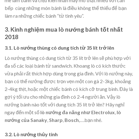
mê làm bánh và chịu kiên nhẫn mày mò thật nhiều với căn
bếp cùng những món bánh là điều không thể thiếu để bạn
làm ra những chiếc bánh “từ tình yêu”.
3. Kinh nghiệm mua lò nướng bánh tốt nhất
2018
3.1. Lò nướng thùng có dung tích từ 35 lít trở lên
Lò nướng thùng có dung tích từ 35 lít trở lên sẽ phù hợp với
đa số các loại bánh từ sandwich. Khoang lò có kích thước
vừa phải rất thích hợp dùng trong gia đình. Với lò nướng này,
bạn có thể nướng được trọn vẹn một con gà 2-3kg, khoảng
2-4kg thịt, hoặc một chiếc bánh có kích cỡ trung bình. Đây là
gợi ý tối ưu cho những gia đình có 2-4 người ăn. Vậy lò
nướng bánh nào tốt với dung tích 35 lít trở lên? Hãy nghĩ
ngay đến một số
lò nướng đa năng như Electrolux
,
lò
nướng của Sanaky
,
Sharp
,
Bosch
,….bạn nhé.
3.2. Lò nướng thủy tinh