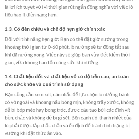
là lợi ích tuyệt vời vì thời gian rút ngắn đồng nghĩa với việc lò
tiêu hao ít điện năng hơn.
1.3. Có đèn chiếu và chế độ hẹn giờ chính xác
Đối với tính năng hẹn giờ: Bạn có thể đặt giờ nướng trong
khoảng thời gian từ 0-60 phút, lò nướng sẽ tự động tắt sau
khi đã nướng xong. Việc này sẽ giúp bạn vừa tiết kiệm thời
gian, vừa không hao tốn công sức khi nướng.
1.4. Chất liệu đốt và chất liệu vỏ có độ bền cao, an toàn
cho sức khỏe và quá trình sử dụng
Bạn cũng cần xem xét, cân nhắc để lựa chọn lò nướng bánh
có vỏ ngoài và khoang nấu bóng mịn, không trầy xước, không
dễ bị bóp méo hay bong tróc, được cấu tạo bởi các đinh vít
bền, chắc và không dễ bị gỉ sét. Bên cạnh đó, thanh nhiệt của
lò phải được lắp chắc chắn và ổn định để tránh tình trạng bị
vướng khi đặt thức ăn vào.