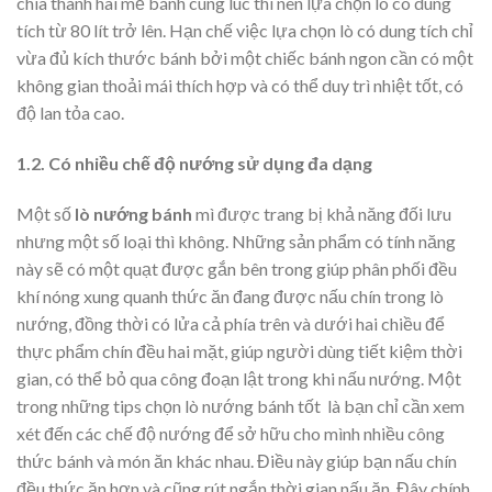
chia thành hai mẻ bánh cùng lúc thì nên lựa chọn lò có dung
tích từ 80 lít trở lên. Hạn chế việc lựa chọn lò có dung tích chỉ
vừa đủ kích thước bánh bởi một chiếc bánh ngon cần có một
không gian thoải mái thích hợp và có thể duy trì nhiệt tốt, có
độ lan tỏa cao.
1.2. Có nhiều chế độ nướng sử dụng đa dạng
Một số
lò nướng bánh
mì được trang bị khả năng đối lưu
nhưng một số loại thì không. Những sản phẩm có tính năng
này sẽ có một quạt được gắn bên trong giúp phân phối đều
khí nóng xung quanh thức ăn đang được nấu chín trong lò
nướng, đồng thời có lửa cả phía trên và dưới hai chiều để
thực phẩm chín đều hai mặt, giúp người dùng tiết kiệm thời
gian, có thể bỏ qua công đoạn lật trong khi nấu nướng. Một
trong những tips chọn lò nướng bánh tốt là bạn chỉ cần xem
xét đến các chế độ nướng để sở hữu cho mình nhiều công
thức bánh và món ăn khác nhau. Điều này giúp bạn nấu chín
đều thức ăn hơn và cũng rút ngắn thời gian nấu ăn. Đây chính