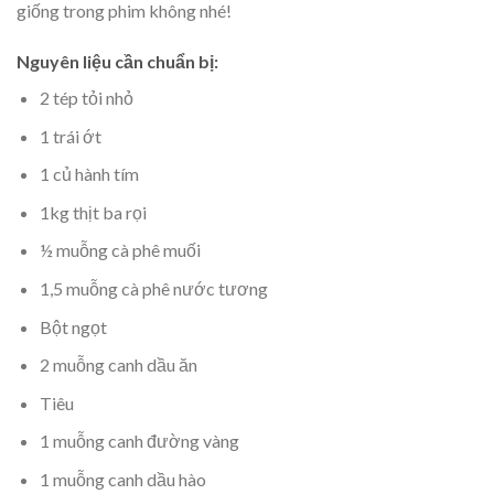
giống trong phim không nhé!
Nguyên liệu cần chuẩn bị:
2 tép tỏi nhỏ
1 trái ớt
1 củ hành tím
1kg thịt ba rọi
½ muỗng cà phê muối
1,5 muỗng cà phê nước tương
Bột ngọt
2 muỗng canh dầu ăn
Tiêu
1 muỗng canh đường vàng
1 muỗng canh dầu hào