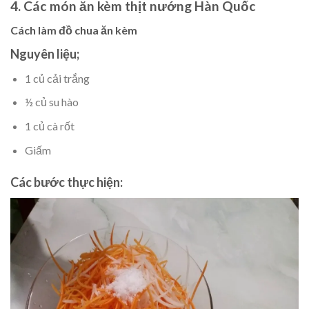
4. Các món ăn kèm thịt nướng Hàn Quốc
Cách làm đồ chua ăn kèm
Nguyên liệu;
1 củ cải trắng
½ củ su hào
1 củ cà rốt
Giấm
Các bước thực hiện: