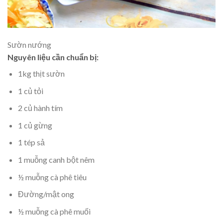
Sườn nướng
Nguyên liệu cần chuẩn bị:
1kg thịt sườn
1 củ tỏi
2 củ hành tím
1 củ gừng
1 tép sả
1 muỗng canh bột nêm
½ muỗng cà phê tiêu
Đường/mật ong
½ muỗng cà phê muối