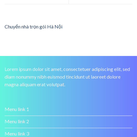
Chuyển nhà trọn gói Hà Nội
Lorem ipsum dolor sit amet, consectetuer adipiscing elit, sed
diam nonummy nibh euismod tincidunt ut laoreet dolore
magna aliquam erat volutpat.
Menu link 1
Menu link 2
Menu link 3