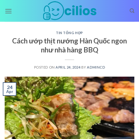
Skip
to
content
TIN TỔNG HỢP
Cách ướp thịt nướng Hàn Quốc ngon
như nhà hàng BBQ
POSTED ON
APRIL 24, 2024
BY
ADMINCD
24
Apr