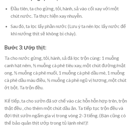
Đầu tiên, ta cho gừng, tỏi, hành, sả vào cối xay với một
chút nước. Ta thực hiện xay nhuyễn.
Sau đó, ta lọc lấy phần nước (Lưu ý ta nên lọc lấy nước để
khi nướng thịt sẽ không bị cháy).
Bước 3: Ướp thịt:
Ta cho nước gừng, tỏi, hành, sả đã lọc trộn cùng: 1 muỗng
canh hạt nêm, ½ muỗng cà phê tiêu xay, một chút đường/mật
ong, ½ muỗng cà phê muối, 1 muỗng cà phê dầu mè, 1 muỗng
cà phê dầu màu điều, ½ muỗng cà phê ngũ vị hương, một chút
ớt bột. Ta trộn đều.
Kế tiếp, ta cho sườn đã sơ chế vào các hỗn hỗn hợp trên, trộn
thật đều , cho thêm một chút dầu ăn. Ta tiếp tục trộn đều và
đợi thịt sườn ngấm gia vị trong vòng 2-3 tiếng. (Bạn cũng có
thể bảo quản thịt ướp trong tủ lạnh nhé!)!