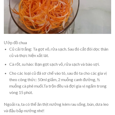
Ướp đồ chua
Củ cải trắng: Ta gọt vỏ, rửa sạch. Sau đó cắt đôi dọc thân
củ và thực hiện xắt lát.
Cà rốt, su hào: Bạn gọt sạch vỏ, rửa sạch và bào sợi.
Cho các loại củ đã sơ chế vào tô, sau đó ta cho các gia vị
theo công thức: 50ml giấm, 2 muỗng canh đường, ½
muỗng cà phê muối.Ta trộn đều và đợi gia vị ngấm trong
vòng 15 phút.
Ngoải ra, ta có thể ăn thịt nướng kèm rau sống, bún, dưa leo
và đậu bắp nướng nhé!