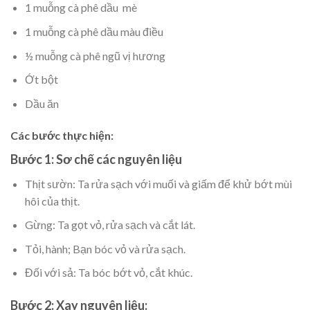
1 muỗng cà phê dầu mè
1 muỗng cà phê dầu màu điều
½ muỗng cà phê ngũ vị hương
Ớt bột
Dầu ăn
Các bước thực hiện:
Bước 1: Sơ chế các nguyên liệu
Thịt sườn: Ta rửa sạch với muối và giấm để khử bớt mùi
hôi của thịt.
Gừng: Ta gọt vỏ, rửa sạch và cắt lát.
Tỏi, hành; Bạn bóc vỏ và rửa sạch.
Đối với sả: Ta bóc bớt vỏ, cắt khúc.
Bước 2: Xay nguyên liệu: