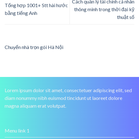
Cách quản lý tài chính cá nhân
Tổng hợp 1001+ Stt hài hước
thông minh trong thời đại kỹ
bằng tiếng Anh
thuật số
Chuyển nhà trọn gói Hà Nội
Lorem ipsum dolor sit amet, consectetuer adipiscing elit, sed
diam nonummy nibh euismod tincidunt ut laoreet dolore
magna aliquam erat volutpat.
Menu link 1