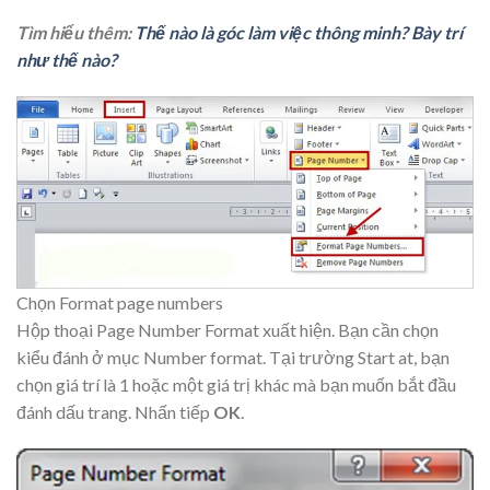
Tìm hiểu thêm:
Thế nào là góc làm việc thông minh? Bày trí
như thế nào?
Chọn Format page numbers
Hộp thoại Page Number Format xuất hiện. Bạn cần chọn
kiểu đánh ở mục Number format. Tại trường Start at, bạn
chọn giá trí là 1 hoặc một giá trị khác mà bạn muốn bắt đầu
đánh dấu trang. Nhấn tiếp
OK
.