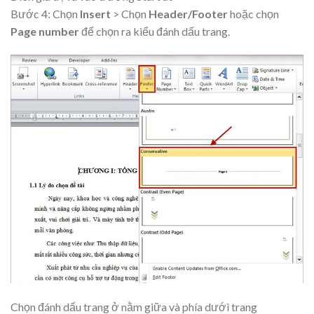
Bước 4: Chọn
Insert
> Chọn
Header/Footer
hoặc chọn
Page number
để chọn ra kiểu đánh dấu trang.
Chọn đánh dấu trang ở nằm giữa và phía dưới trang