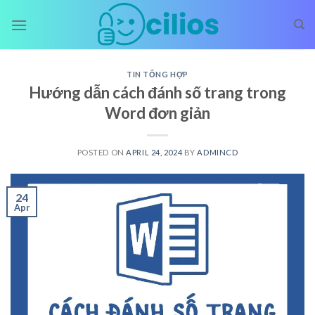
Skip
to
content
TIN TỔNG HỢP
Hướng dẫn cách đánh số trang trong
Word đơn giản
POSTED ON
APRIL 24, 2024
BY
ADMINCD
24
Apr