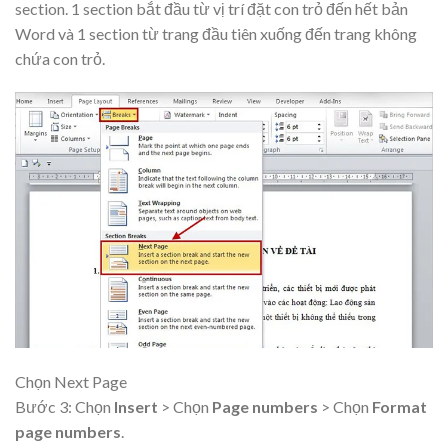
section. 1 section bắt đầu từ vị trí đặt con trỏ đến hết bản
Word và 1 section từ trang đầu tiên xuống đến trang không
chứa con trỏ.
Chọn Next Page
Bước 3: Chọn
Insert
> Chọn
Page numbers
> Chọn
Format
page numbers
.