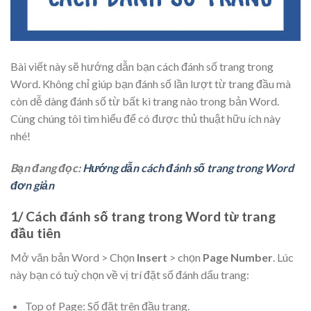
Bài viết này sẽ hướng dẫn bạn cách đánh số trang trong
Word. Không chỉ giúp bạn đánh số lần lượt từ trang đầu mà
còn dễ dàng đánh số từ bất kì trang nào trong bản Word.
Cùng chúng tôi tìm hiểu để có được thủ thuật hữu ích này
nhé!
Bạn đang đọc:
Hướng dẫn cách đánh số trang trong Word
đơn giản
1/ Cách đánh số trang trong Word từ trang
đầu tiên
Mở văn bản Word > Chọn
Insert
> chọn
Page Number
. Lúc
này bạn có tuỳ chọn về vị trí đặt số đánh dấu trang:
Top of Page: Số đặt trên đầu trang.