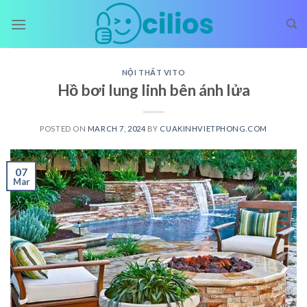
Skip
to
content
NỘI THẤT VITO
Hồ bơi lung linh bên ánh lửa
POSTED ON
MARCH 7, 2024
BY
CUAKINHVIETPHONG.COM
07
Mar