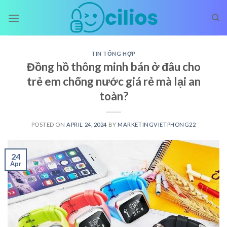
Skip
to
content
TIN TỔNG HỢP
Đồng hồ thông minh bán ở đâu cho
trẻ em chống nước giá rẻ mà lại an
toàn?
POSTED ON
APRIL 24, 2024
BY
MARKETINGVIETPHONG22
24
Apr