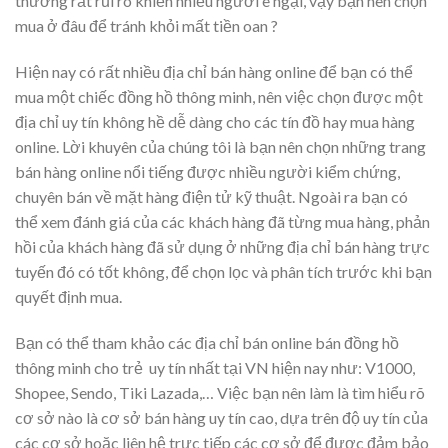
thường rất rủi ro khiến nhiều người e ngại, vậy bạn nên chọn
mua ở đâu để tránh khỏi mất tiền oan ?
Hiện nay có rất nhiều địa chỉ bán hàng online để bạn có thể
mua một chiếc đồng hồ thông minh, nên việc chọn được một
địa chỉ uy tín không hề dễ dàng cho các tín đồ hay mua hàng
online. Lời khuyên của chúng tôi là bạn nên chọn những trang
bán hàng online nổi tiếng được nhiều người kiểm chứng,
chuyên bán về mặt hàng điện tử kỹ thuật. Ngoài ra bạn có
thể xem đánh giá của các khách hàng đã từng mua hàng, phản
hồi của khách hàng đã sử dụng ở những địa chỉ bán hàng trực
tuyến đó có tốt không, để chọn lọc và phân tích trước khi bạn
quyết định mua.
Bạn có thể tham khảo các địa chỉ bán online bán đồng hồ
thông minh cho trẻ uy tín nhất tại VN hiện nay như: V1000,
Shopee, Sendo, Tiki Lazada,… Việc bạn nên làm là tìm hiểu rõ
cơ sở nào là cơ sở bán hàng uy tín cao, dựa trên độ uy tín của
các cơ sở hoặc liên hệ trực tiếp các cơ sở để được đảm bảo