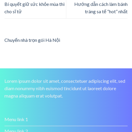
Bí quyết giữ sức khỏe mùa thi
Hướng dẫn cách làm bánh
cho sĩ tử
tráng sa tế “hot” nhất
Chuyển nhà trọn gói Hà Nội
Lorem ipsum dolor sit amet, consectetuer adipiscing elit, sed
diam nonummy nibh euismod tincidunt ut laoreet dolore
magna aliquam erat volutpat.
Menu link 1
Menu link 2