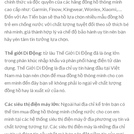
chính thức và độc quyền của các hãng đồng hồ thông minh
cao cấp như: Garmin, Finow, Kingwear, Wonlex, Xiaomi,….
Đến với An Tiến bạn sẽ tha hồ lựa chọn nhiều mẫu đồng hồ
trẻ em chống nước với chất lượng tuyệt đối theo sở thích bé
nhà mình, giá thành hợp lý và chế độ bảo hành uy tín nên bạn
hãy yên tâm tin tưởng lựa chọn.
Thế giới Di Động:
từ lâu Thế Giới Di Động đã là ông lớn
trong phân khúc nhập khẩu và phân phối hàng điện tử dân
dụng. Thế Giới Di Động là địa chỉ uy tín hàng đầu tại Việt
Nam mà bạn nên chọn để mua đồng hồ thông minh cho con
em mình đến đây bạn sẽ không phải lo ngại về chất lượng
đồng hồ hay là xuất xứ của nó.
Các siêu thị điện máy lớn:
Ngoài hai địa chỉ kể trên bạn có
thể tìm mua đồng hồ thông minh chống nước cho con em
mình tại các hệ thống siêu thị điện máy ở địa phương uy tín và
chất lượng tương tự. Các siêu thị điện máy là những địa chỉ
uy tín và đáng tin cậy nhất mà bạn nên đặt niềm tin của mọi