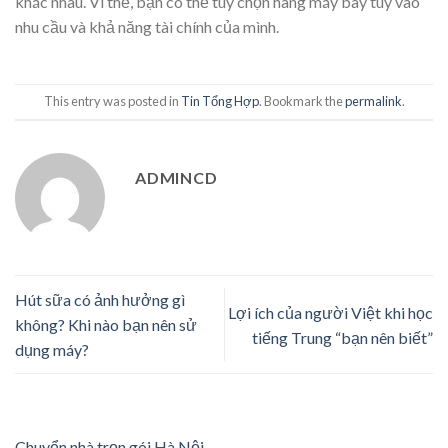
khác nhau. Vì thế, bạn có thể tùy chọn hãng máy bay tùy vào
nhu cầu và khả năng tài chính của mình.
This entry was posted in
Tin Tổng Hợp
. Bookmark the
permalink
.
ADMINCD
Hút sữa có ảnh hưởng gì
Lợi ích của người Việt khi học
không? Khi nào bạn nên sử
tiếng Trung “bạn nên biết”
dụng máy?
Chuyển nhà trọn gói Hà Nội