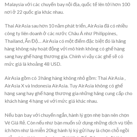
Malaysia với các chuyến bay nội địa, quốc tế lên tới hơn 100
nơi ở 22 quốc gia khác nhau.
Thai AirAsia sau hơn 10 năm phát triển, AirAsia đã có nhiều
công ty liên doanh ở các nước Châu Á như Philippines,
Thailand, Ấn Độ… AirAsia có một điểm đặc biệt đó là hãng
hàng không này hoạt động với mô hình không có ghế hạng
sang hay ghế hạng thương gia. Chính vì vậy các ghế sẽ có
mức giá là khoảng 48 USD.
AirAsia gồm có 3 hãng hàng không nhỏ gồm: Thai AirAsia ,
AirAsia X và Indonesia AirAsia. Tuy AirAsia không có ghế
hạng sang hay ghế hạng thương gia những hãng cung cấp cho
khách hàng 4 hạng vé với mức giá khác nhau.
Nếu bạn bay với chuyến ngắn, hành lý gọn nhẹ bạn nên chọn
Vé Giá Rẻ. Còn nếu như bạn muốn sử dụng những dịch vụ tiện
ích hơn như là miễn 20kg hành lý ký gửi hay là chọn chỗ ngồi