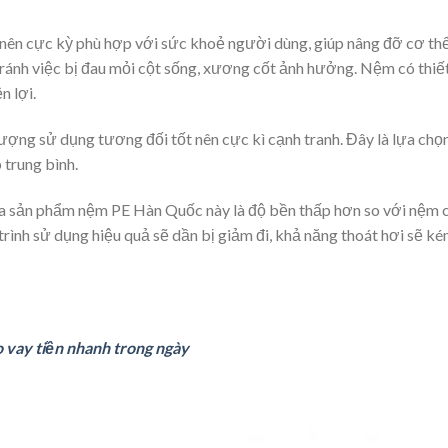
ên cực kỳ phù hợp với sức khoẻ người dùng, giúp nâng đỡ cơ th
 tránh việc bị đau mỏi cột sống, xương cốt ảnh hưởng. Nệm có thiế
n lợi.
ợng sử dụng tương đối tốt nên cực kì cạnh tranh. Đây là lựa chọ
trung bình.
ủa sản phẩm nệm PE Hàn Quốc này là độ bền thấp hơn so với nệm 
trình sử dụng hiệu quả sẽ dần bị giảm đi, khả năng thoát hơi sẽ k
o vay tiền nhanh trong ngày