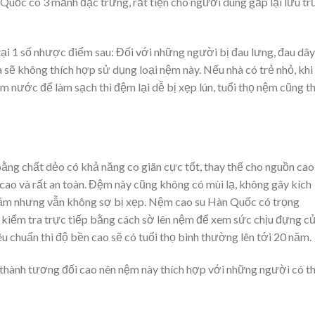
Quốc có 3 mảnh đặc trưng, rất tiện cho người dùng gấp lại lưu tr
i 1 số nhược điểm sau: Đối với những người bị đau lưng, đau dây
à sẽ không thích hợp sử dụng loại nệm này. Nếu nhà có trẻ nhỏ, khi
gâm nước để làm sạch thì đệm lại dễ bị xẹp lún, tuổi thọ nệm cũng t
g chất dẻo có khả năng co giãn cực tốt, thay thế cho nguồn cao
 cao và rất an toàn. Đệm này cũng không có mùi lạ, không gây kích
 năm nhưng vẫn không sợ bị xẹp. Nệm cao su Hàn Quốc có trọng
hể kiểm tra trực tiếp bằng cách sờ lên nệm để xem sức chịu đựng c
iêu chuẩn thì độ bền cao sẽ có tuổi thọ bình thường lên tới 20 năm.
thành tương đối cao nên nệm này thích hợp với những người có t