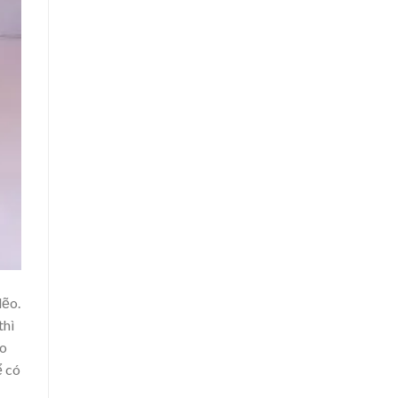
lẽo.
thì
eo
ể có