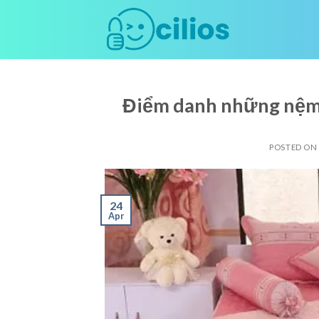
Skip
to
content
Điểm danh những nệm 
POSTED ON
24
Apr