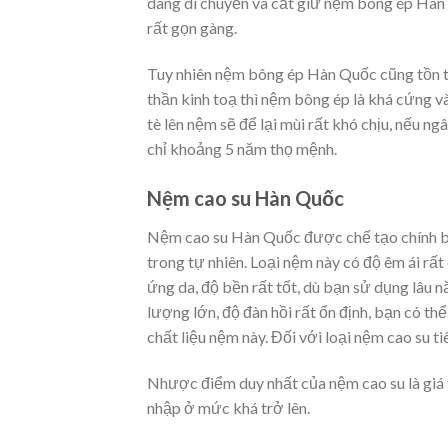
dàng di chuyển và cất giữ nệm bông ép Hàn 
rất gọn gàng.
Tuy nhiên nệm bông ép Hàn Quốc cũng tồn tạ
thần kinh toạ thì nệm bông ép là khá cứng v
tè lên nệm sẽ để lại mùi rất khó chịu, nếu n
chỉ khoảng 5 năm thọ mệnh.
Nệm cao su Hàn Quốc
Nệm cao su Hàn Quốc được chế tạo chính bằn
trong tự nhiên. Loại nệm này có độ êm ái rất
ứng da, độ bền rất tốt, dù bạn sử dụng lâu
lượng lớn, độ đàn hồi rất ổn định, bạn có t
chất liệu nệm này. Đối với loại nệm cao su t
Nhược điểm duy nhất của nệm cao su là giá 
nhập ở mức khá trở lên.