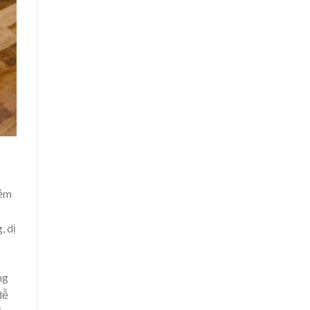
nệm
, dị
ng
dễ