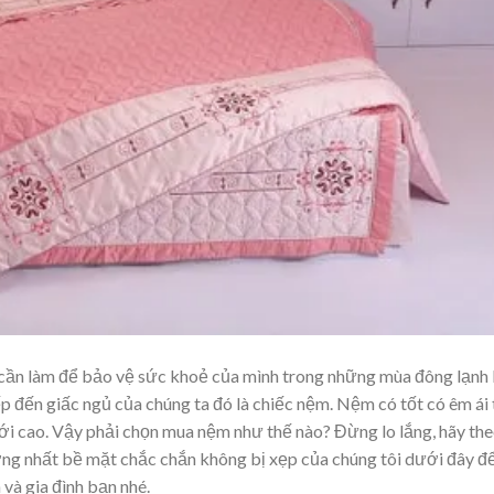
h cần làm để bảo vệ sức khoẻ của mình trong những mùa đông lạnh 
p đến giấc ngủ của chúng ta đó là chiếc nệm. Nệm có tốt có êm ái 
ới cao. Vậy phải chọn mua nệm như thế nào? Đừng lo lắng, hãy th
ng nhất bề mặt chắc chắn không bị xẹp của chúng tôi dưới đây đ
và gia đình bạn nhé.