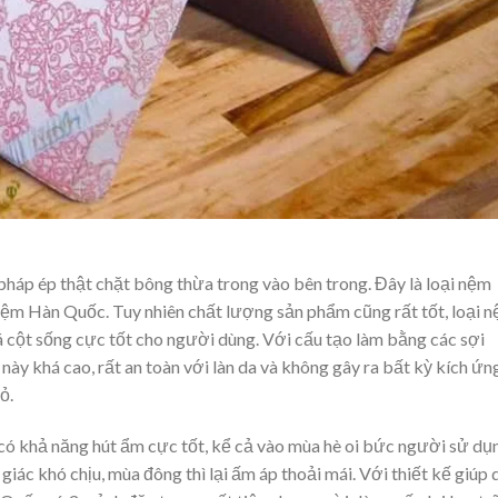
p ép thật chặt bông thừa trong vào bên trong. Đây là loại nệm
 nệm Hàn Quốc. Tuy nhiên chất lượng sản phẩm cũng rất tốt, loại 
oá cột sống cực tốt cho người dùng. Với cấu tạo làm bằng các sợi
ày khá cao, rất an toàn với làn da và không gây ra bất kỳ kích ứng
ỏ.
 khả năng hút ẩm cực tốt, kể cả vào mùa hè oi bức người sử dụ
giác khó chịu, mùa đông thì lại ấm áp thoải mái. Với thiết kế giúp 