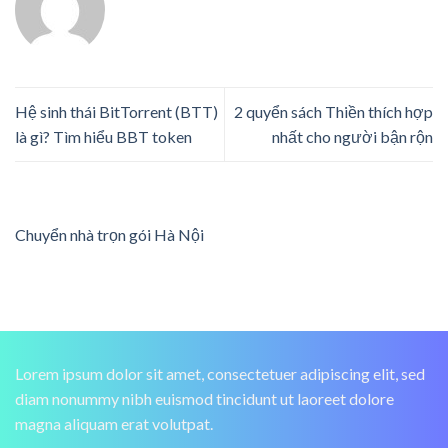
Hệ sinh thái BitTorrent (BTT)
2 quyển sách Thiền thích hợp
là gì? Tìm hiểu BBT token
nhất cho người bận rộn
Chuyển nhà trọn gói Hà Nội
Lorem ipsum dolor sit amet, consectetuer adipiscing elit, sed
diam nonummy nibh euismod tincidunt ut laoreet dolore
magna aliquam erat volutpat.