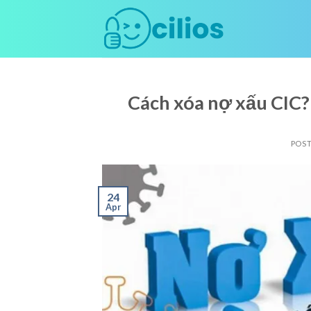
Skip
to
content
Cách xóa nợ xấu CIC?
POS
24
Apr