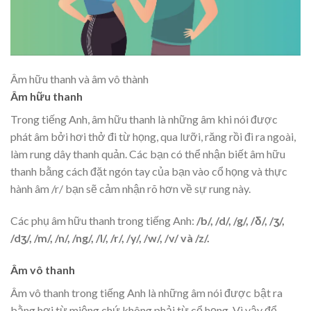
Âm hữu thanh và âm vô thành
Âm hữu thanh
Trong tiếng Anh, âm hữu thanh là những âm khi nói được
phát âm bởi hơi thở đi từ họng, qua lưỡi, răng rồi đi ra ngoài,
làm rung dây thanh quản. Các bạn có thể nhận biết âm hữu
thanh bằng cách đặt ngón tay của bạn vào cổ họng và thực
hành âm /r/ bạn sẽ cảm nhận rõ hơn về sự rung này.
Các phụ âm hữu thanh trong tiếng Anh:
/b/, /d/, /g/, /δ/, /ʒ/,
/dʒ/, /m/, /n/, /ng/, /l/, /r/, /y/, /w/, /v/ và /z/.
Âm vô thanh
Âm vô thanh trong tiếng Anh là những âm nói được bật ra
bằng hơi từ miệng chứ không phải từ cổ họng. Vì vậy để