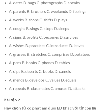
A. dates B. bags C. photographs D. speaks
A. parents B. brothers C. weekends D. feelings
A. works B. shops C. shifts D. plays
A. coughs B. sings C. stops D. sleeps
A. signs B. profits C. becomes D. survives
A. wishes B. practices C. introduces D. leaves
A. grasses B. stretches C. comprises D. potatoes
A. pens B. books C. phones D. tables
A. dips B. deserts C. books D. camels
A. mends B. develops C. values D. equals
A. repeats B. classmates C. amuses D. attacks
Bài tập 2
Hãy chọn từ có phát âm đuôi ED khác với từ còn lại