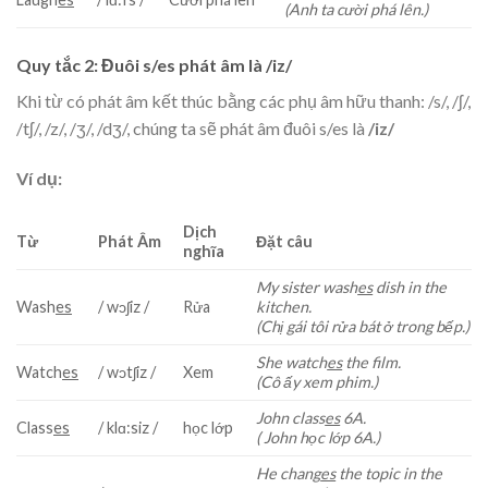
(Anh ta cười phá lên.)
Quy tắc 2: Đuôi s/es phát âm là /iz/
Khi từ có phát âm kết thúc bằng các phụ âm hữu thanh: /s/, /ʃ/,
/tʃ/, /z/, /ʒ/, /dʒ/, chúng ta sẽ phát âm đuôi s/es là
/iz/
Ví dụ:
Dịch
Từ
Phát Âm
Đặt câu
nghĩa
My sister wash
es
dish in the
Wash
es
/ wɔʃiz /
Rửa
kitchen.
(Chị gái tôi rửa bát ở trong bếp.)
She watch
es
the film.
Watch
es
/ wɔtʃiz /
Xem
(Cô ấy xem phim.)
John class
es
6A.
Class
es
/ klɑ:siz /
học lớp
( John học lớp 6A.)
He chang
es
the topic in the