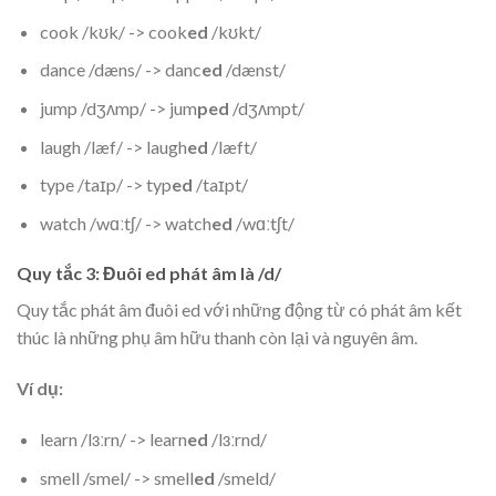
cook /kʊk/ -> cook
ed
/kʊkt/
dance /dæns/ -> danc
ed
/dænst/
jump /dʒʌmp/ -> jum
ped
/dʒʌmpt/
laugh /læf/ -> laugh
ed
/læft/
type /taɪp/ -> typ
ed
/taɪpt/
watch /wɑːtʃ/ -> watch
ed
/wɑːtʃt/
Quy tắc 3: Đuôi ed phát âm là /d/
Quy tắc phát âm đuôi ed với những động từ có phát âm kết
thúc là những phụ âm hữu thanh còn lại và nguyên âm.
Ví dụ:
learn /lɜːrn/ -> learn
ed
/lɜːrnd/
smell /smel/ -> smell
ed
/smeld/