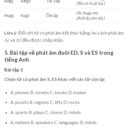
Bag
s
bægz
Túi, cặp
(Tôi có 4 cái túi.)
He hug
s
me.
Hug
s
hʌgz
Ôm ấp
(Anh ấy ôm tôi.)
Lưu ý
: Đối với từ có phát âm kết thúc bằng /ө/, cách phát âm
/s/ và /z/ đều được chấp nhận.
5. Bài tập về phát âm đuôi ED, S và ES trong
tiếng Anh
Bài tập 1
Chọn từ có phát âm S, ES khác với các từ còn lại
A. phones B. streets C. books D. makes
A. proofs B. regions C. lifts D. rocks
A. sports B. plays C. chores D. minds
A. nations B. speakers C. languages D. minds