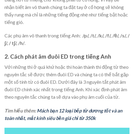
nhận biết âm vô thanh chúng ta đặt tay ở cổ họng sẽ không
thấy rung mà chỉ là những tiếng động nhẹ như tiếng bật hoặc
tiếng gió.
Các phụ âm vô thanh trong tiếng Anh:
/p/, /t/, /k/, /f/, /θ/, /s/, /
∫/, / t∫/, /h/
.
2. Cách phát âm đuôi ED trong tiếng Anh
Với những thì ở quá khứ hoặc thì hoàn thành thì động từ theo
nguyên tắc sẽ được thêm đuôi ED và chúng ta có thể bắt gặp
một số tính từ có đuôi ED. Dưới đây là 3 nguyên tắt phát âm
đuôi ED chính xác nhất trong tiếng Anh. Khi xác định phát âm
theo nguyên tắc chúng ta sẽ dựa vào phụ âm cuối của từ.
Tìm hiểu thêm:
Mách bạn 12 loại bếp từ dương tốt và an
toàn nhất, mắt kính siêu bền giá chỉ từ 350k