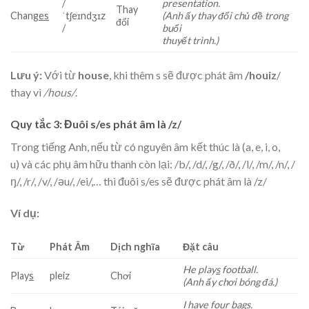
/
presentation.
Thay
Chang
es
ˈtʃeɪndʒɪz
(Anh ấy thay đổi chủ đề trong
đổi
/
buổi
thuyết trình.)
Lưu ý:
Với từ
house
, khi thêm s sẽ được phát âm
/houiz
/
thay vì
/hous/
.
Quy tắc 3: Đuôi s/es phát âm là /z/
Trong tiếng Anh, nếu từ có nguyên âm kết thúc là
(a, e, i, o,
u) và các phụ âm hữu thanh còn lại: /b/, /d/, /g/, /ð/, /l/, /m/, /n/, /
ŋ/, /r/, /v/, /әu/, /ei/,… thì đuôi s/es sẽ được phát âm là /z/
Ví dụ:
Từ
Phát Âm
Dịch nghĩa
Đặt câu
He play
s
football.
Play
s
pleiz
Chơi
(Anh ấy chơi bóng đá.)
I have four bag
s
.