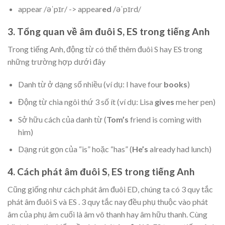
appear /əˈpɪr/ -> appear
ed
/əˈpɪrd/
3. Tổng quan về âm đuôi S, ES trong tiếng Anh
Trong tiếng Anh, động từ có thể thêm đuôi S hay ES trong
những trường hợp dưới đây
Danh từ ở dạng số nhiều (ví dụ: I have four
books
)
Động từ chia ngôi thứ 3 số ít (ví dụ: Lisa
gives
me her pen)
Sở hữu cách của danh từ (
Tom’s
friend is coming with
him)
Dạng rút gọn của “is” hoặc “has” (
He’s
already had lunch)
4. Cách phát âm đuôi S, ES trong tiếng Anh
Cũng giống như cách phát âm đuôi ED, chúng ta có 3 quy tắc
phát âm đuôi S và ES . 3 quy tắc nay đều phụ thuộc vào phát
âm của phụ âm cuối là âm vô thanh hay âm hữu thanh. Cùng