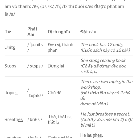
âm vô thanh: /ө/, /p/, /k/, /f/, /t/ thì đuôi s/es được phát âm
là
/s/
Phát
Từ
Dịch nghĩa
Đặt câu
Âm
/ ‘ju:nits
Đơn vị, thành
The book has 12 unit
s
.
Unit
s
/
phần
(Cuốn sách này có 12 bài.)
She stop
s
reading book.
Stop
s
/ stɔps /
Dừng lại
(Cô ấy đã dừng việc đọc
sách lại.)
There are two topic
s
in the
workshop.
/
Topic
s
Chủ đề
(Hội thảo lần này có 2 chủ
ˈtɒpɪks/
đề
được nói đến.)
He just breath
es
a secret.
Thở, thốt ra,
Breath
es
/ briθs /
(Anh ấy vừa mới tiết lộ một
tiết lộ
bí mật.)
He laugh
es
.
Laugh
es
/ lɑ:fs /
Cười phá lên