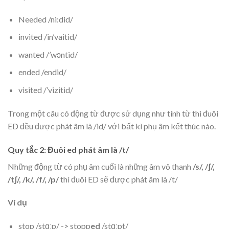
Needed /ni:did/
invited /in’vaitid/
wanted /’wɔntid/
ended /endid/
visited /’vizitid/
Trong một câu có động từ được sử dụng như tính từ thì đuôi
ED đều được phát âm là /id/ với bất kì phụ âm kết thúc nào.
Quy tắc 2: Đuôi ed phát âm là /t/
Những động từ có phụ âm cuối là những âm vô thanh
/s/, /ʃ/,
/tʃ/, /k/, /f/, /p/
thì đuôi ED sẽ được phát âm là /t/
Ví dụ
stop /stɑːp/ -> stopp
ed
/stɑːpt/