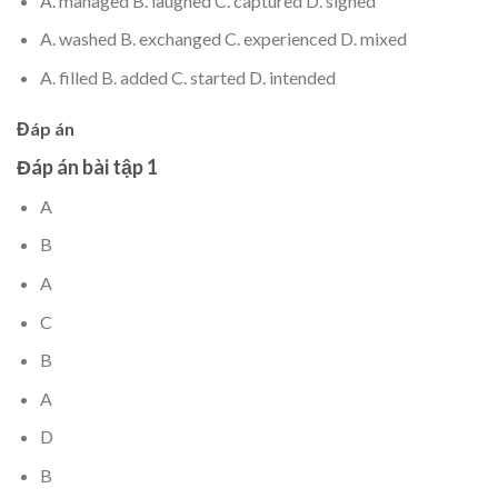
A. managed B. laughed C. captured D. signed
A. washed B. exchanged C. experienced D. mixed
A. filled B. added C. started D. intended
Đáp án
Đáp án bài tập 1
A
B
A
C
B
A
D
B