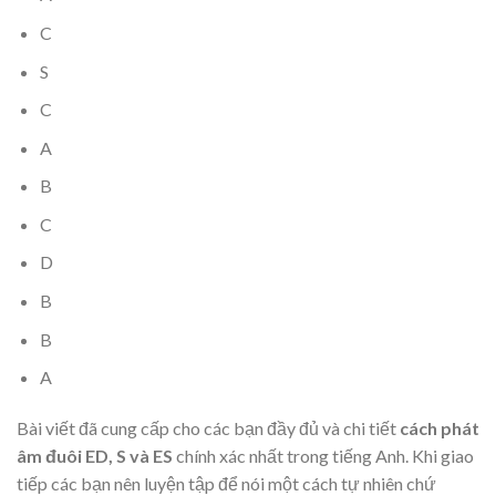
C
S
C
A
B
C
D
B
B
A
Bài viết đã cung cấp cho các bạn đầy đủ và chi tiết
cách phát
âm đuôi ED, S và ES
chính xác nhất trong tiếng Anh. Khi giao
tiếp các bạn nên luyện tập để nói một cách tự nhiên chứ