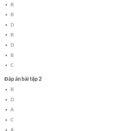
B
B
D
B
D
B
C
Đáp án bài tập 2
B
D
A
C
A