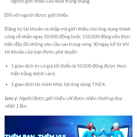
người giới thiệu cao nhất trong tháng.
Đối với người được giới thiệu
Đăng ký tài khoản và nhập mã giới thiệu của ứng dụng thành
công sẽ nhận ngay 20.000 đồng hoặc 150.000 đồng nếu thực
hiện đầy đủ những yêu cầu sau trong vòng 30 ngày kể từ khi
tài khoản của bạn được phê duyệt:
1 giao dịch trị có giá tối thiểu là 50.000 đồng được thực
hiện bằng debit card.
1 giao dịch tài chính khác tại ứng dụng TNEX.
Lưu ý:
Người được giới thiệu chỉ được nhận thưởng duy
nhất 1 lần.