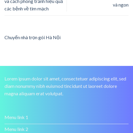
và cách phòng tránh hiệu quả
và ngon
các bệnh về tim mạch
Chuyển nhà trọn gói Hà Nội
Lorem ipsum dolor sit amet, consectetuer adipiscing elit, sed
diam nonummy nibh euismod tincidunt ut laoreet dolore
magna aliquam erat volutpat.
Menu link 1
Menu link 2