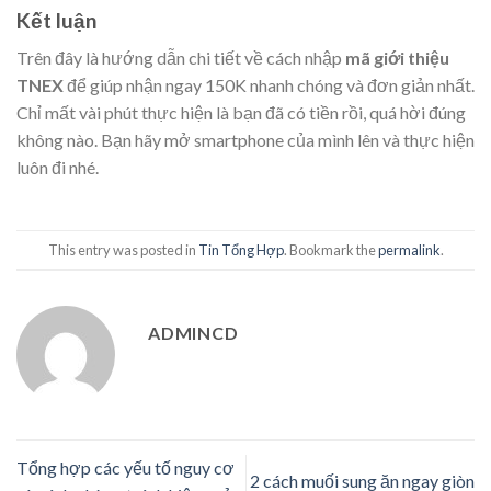
Kết luận
Trên đây là hướng dẫn chi tiết về cách nhập
mã giới thiệu
TNEX
để giúp nhận ngay 150K nhanh chóng và đơn giản nhất.
Chỉ mất vài phút thực hiện là bạn đã có tiền rồi, quá hời đúng
không nào. Bạn hãy mở smartphone của mình lên và thực hiện
luôn đi nhé.
This entry was posted in
Tin Tổng Hợp
. Bookmark the
permalink
.
ADMINCD
Tổng hợp các yếu tố nguy cơ
2 cách muối sung ăn ngay giòn