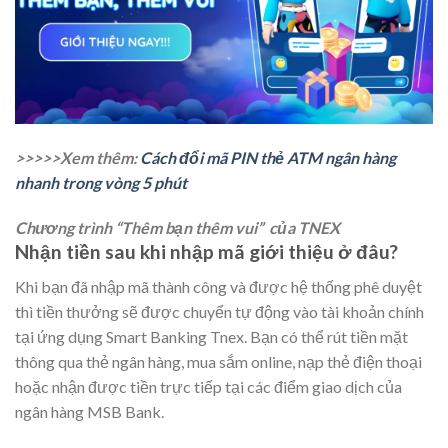
>>>>>Xem thêm:
Cách đổi mã PIN thẻ ATM ngân hàng
nhanh trong vòng 5 phút
Chương trình “Thêm bạn thêm vui” của TNEX
Nhận tiền sau khi nhập mã giới thiệu ở đâu?
Khi bạn đã nhập mã thành công và được hệ thống phê duyệt
thì tiền thưởng sẽ được chuyển tự động vào tài khoản chính
tại ứng dụng Smart Banking Tnex. Bạn có thể rút tiền mặt
thông qua thẻ ngân hàng, mua sắm online, nạp thẻ điện thoại
hoặc nhận được tiền trực tiếp tại các điểm giao dịch của
ngân hàng MSB Bank.