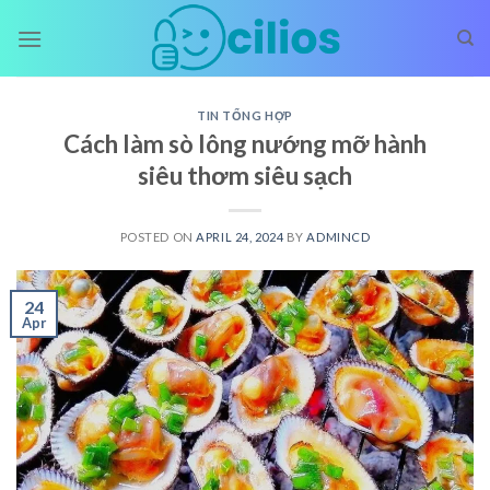
Skip
to
content
TIN TỔNG HỢP
Cách làm sò lông nướng mỡ hành
siêu thơm siêu sạch
POSTED ON
APRIL 24, 2024
BY
ADMINCD
24
Apr