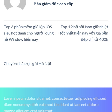
Bàn giám đốc cao cấp
Top 6 phần mềm giả lập IOS
Top 19 bộ nồi inox giữ nhiệt
siêu hot dành cho người dùng
tốt nhất hiện nay với giá bền
hệ Window hiện nay
đẹp chỉ từ 400k
Chuyển nhà trọn gói Hà Nội
Lorem ipsum dolor sit amet, consectetuer adipiscing elit, sed
diam nonummy nibh euismod tincidunt ut laoreet dolore
magna aliquam erat volutpat.