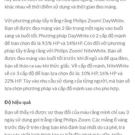
khác nhau về thời điểm sử dụng và thời gian đeo máng.
Với phương pháp tẩy trắng răng Philips Zoom! DayWhite.
Bạn sẽ được đeo máng vào 2 lần trong một ngày vào buổi
sáng và buổi tối. Phương pháp DayWhite có 2 cấp độ mạnh
để bạn chọn đó là 9,5% HP và 14%HP. Còn đối với phương
pháp tẩy trắng răng với Philips Zoom! NiteWhite. Bạn sẽ
được đeo máng vào buổi tối trước khi đi ngủ và để qua đêm,
bạn sẽ tháo ra sau khi thức giấc. Về cấp độ mạnh, NiteWhite
sẽ có 3 cấp độ để bạn lựa chọn đó là: 10% HP, 16% HP và
22% HP. Tùy vào nhu cầu sử dụng của từng người, mà bạn sẽ
lựa chọn phương pháp và cấp độ mạnh sao cho phù hợp.
Độ hiệu quả
Bạn sẽ thấy rõ được sự thay đổi của màu răng mình chỉ sau 3
ngày sử dụng gel trắng răng Philips Zoom. Các mảng ố vàng
trước đây ở trên răng bạn khó đánh bại nhất do cà phê, trà
hay các chất kích thích tạo ra bắt đầu nhạt màu dần. Hiệu