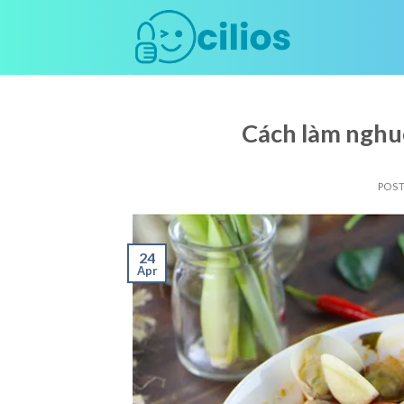
Skip
to
content
Cách làm nghu
POS
24
Apr