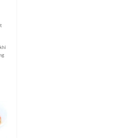
t
khi
úng