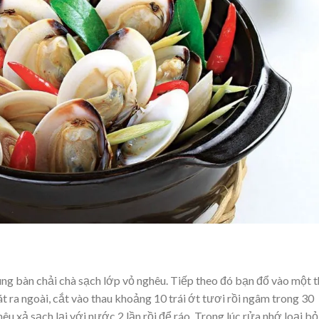
ùng bàn chải chà sạch lớp vỏ nghêu. Tiếp theo đó bạn đổ vào một 
 ra ngoài, cắt vào thau khoảng 10 trái ớt tươi rồi ngâm trong 30
êu xả sạch lại với nước 2 lần rồi để ráo. Trong lúc rửa nhớ loại bỏ