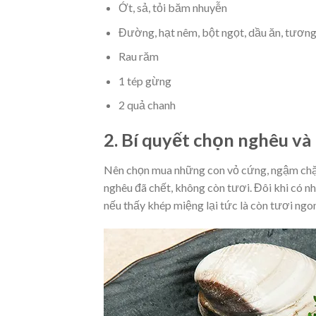
Ớt, sả, tỏi băm nhuyễn
Đường, hạt nêm, bột ngọt, dầu ăn, tương
Rau răm
1 tép gừng
2 quả chanh
2. Bí quyết chọn nghêu và
Nên chọn mua những con vỏ cứng, ngậm chặt
nghêu đã chết, không còn tươi. Đôi khi có n
nếu thấy khép miệng lại tức là còn tươi ngo