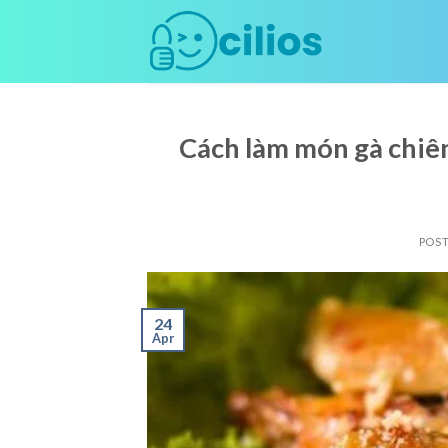
Skip
to
content
Cách làm món gà chiê
POS
24
Apr