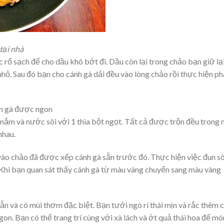
tại nhà
c rổ sạch để cho dầu khô bớt đi. Dầu còn lại trong chảo bạn giữ lạ
ỏ. Sau đó bạn cho cánh gà dải đều vào lòng chảo rồi thực hiện ph
ên gà được ngon
 mắm và nước sôi với 1 thìa bột ngọt. Tất cả được trộn đều trong
nhau.
ào chảo đã được xếp cánh gà sẵn trước đó. Thực hiện việc đun sô
Khi bạn quan sát thấy cánh gà từ màu vàng chuyển sang màu vàng
và có mùi thơm đặc biệt. Bạn tưới ngò rí thái mịn và rắc thêm 
on. Bạn có thể trang trí cùng với xà lách và ớt quả thái hoa để mó