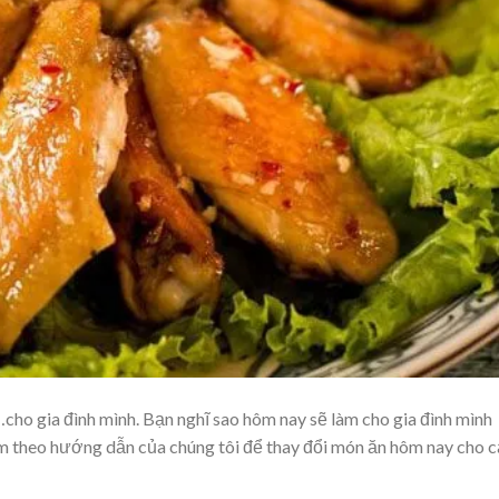
cho gia đình mình. Bạn nghĩ sao hôm nay sẽ làm cho gia đình mình
theo hướng dẫn của chúng tôi để thay đổi món ăn hôm nay cho c