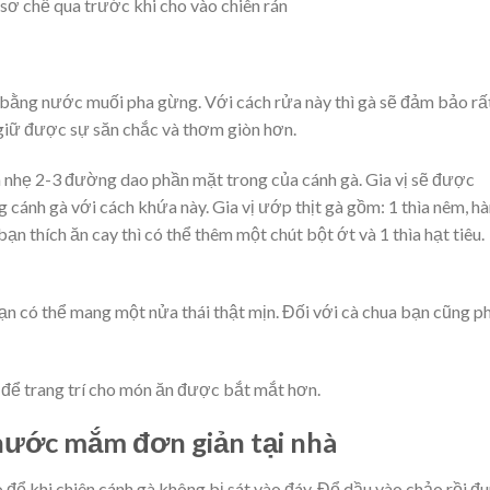
 sơ chế qua trước khi cho vào chiên rán
 bằng nước muối pha gừng. Với cách rửa này thì gà sẽ đảm bảo rất
n giữ được sự săn chắc và thơm giòn hơn.
nhẹ 2-3 đường dao phần mặt trong của cánh gà. Gia vị sẽ được
cánh gà với cách khứa này. Gia vị ướp thịt gà gồm: 1 thìa nêm, h
ạn thích ăn cay thì có thể thêm một chút bột ớt và 1 thìa hạt tiêu.
bạn có thể mang một nửa thái thật mịn. Đối với cà chua bạn cũng p
 để trang trí cho món ăn được bắt mắt hơn.
 nước mắm đơn giản tại nhà
 để khi chiên cánh gà không bị sát vào đáy. Đổ dầu vào chảo rồi đ