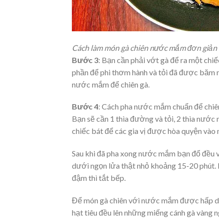
Cách làm món gà chiên nước mắm đơn giản 
Bước 3
: Bạn cần phải vớt gà để ra một chiế
phần để phi thơm hành và tỏi đã được băm nh
nước mắm để chiên gà.
Bước 4
: Cách pha nước mắm chuẩn để chi
Bạn sẽ cần 1 thìa đường và tỏi, 2 thìa nước
chiếc bát để các gia vị được hòa quyện vào 
Sau khi đã pha xong nước mắm bạn đổ đều v
dưới ngọn lửa thật nhỏ khoảng 15-20 phút. 
đậm thì tắt bếp.
Để món gà chiên với nước mắm được hấp dẫn 
hạt tiêu đều lên những miếng cánh gà vàng ng