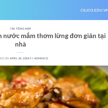
CILIOS.EDU.V
TIN TỔNG HỢP
n nước mắm thơm lừng đơn giản tại
nhà
TED ON
APRIL 24, 2024
BY
ADMINCD