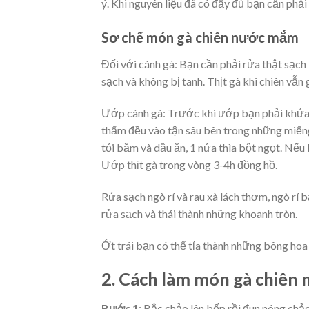
ý. Khi nguyên liệu đã có đầy đủ bạn cần phải
Sơ chế món gà chiên nước mắm
Đối với cánh gà: Bạn cần phải rửa thật sạch
sạch và không bị tanh. Thịt gà khi chiên vẫ
Ướp cánh gà: Trước khi ướp bạn phải khứa 
thấm đều vào tận sâu bên trong những miếng 
tỏi băm và dầu ăn, 1 nửa thìa bột ngọt. Nếu b
Ướp thịt gà trong vòng 3-4h đồng hồ.
Rửa sạch ngò rí và rau xà lách thơm, ngò rí 
rửa sạch và thái thành những khoanh tròn.
Ớt trái bạn có thể tỉa thành những bông hoa
2. Cách làm món gà chiên
Bước 1
: Bắc chảo lên bếp rồi đun nóng chảo