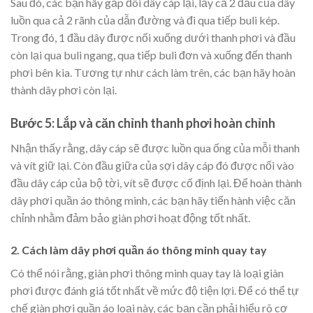
Sau đó, các bạn hãy gấp đôi dây cáp lại, lấy cả 2 đầu của dây
luồn qua cả 2 rãnh của dẫn đường và đi qua tiếp buli kép.
Trong đó, 1 đầu dây được nối xuống dưới thanh phơi và đầu
còn lại qua buli ngang, qua tiếp buli đơn và xuống đến thanh
phơi bên kia. Tương tự như cách làm trên, các bạn hãy hoàn
thành dây phơi còn lại.
Bước 5: Lắp và căn chỉnh thanh phơi hoàn chỉnh
Nhận thấy rằng, dây cáp sẽ được luồn qua ống của mỗi thanh
và vít giữ lại. Còn đầu giữa của sợi dây cáp đó được nối vào
đầu dây cáp của bộ tời, vít sẽ được cố định lại. Để hoàn thành
dây phơi quần áo thông minh, các bạn hãy tiến hành việc căn
chỉnh nhằm đảm bảo giàn phơi hoạt động tốt nhất.
2. Cách làm dây phơi quần áo thông minh quay tay
Có thể nói rằng, giàn phơi thông minh quay tay là loại giàn
phơi được đánh giá tốt nhất về mức độ tiện lợi. Để có thể tự
chế giàn phơi quần áo loại này, các bạn cần phải hiểu rõ cơ