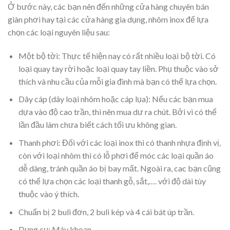
Ở bước này, các bạn nên đến những cửa hàng chuyên bán
giàn phơi hay tại các cửa hàng gia dụng, nhôm inox để lựa
chọn các loại nguyên liệu sau:
Một bộ tời: Thực tế hiện nay có rất nhiều loại bộ tời. Có
loại quay tay rời hoặc loại quay tay liền. Phụ thuộc vào sở
thích và nhu cầu của mỗi gia đình mà bạn có thể lựa chọn.
Dây cáp (dây loại nhôm hoặc cáp lụa): Nếu các bạn mua
dựa vào độ cao trần, thì nên mua dư ra chút. Bởi vì có thể
lần đầu làm chưa biết cách tối ưu không gian.
Thanh phơi: Đối với các loại inox thì có thanh nhựa định vị,
còn với loại nhôm thì có lỗ phơi để móc các loại quần áo
dễ dàng, tránh quần áo bị bay mất. Ngoài ra, cac bạn cũng
có thể lựa chọn các loại thanh gỗ, sắt,…. với độ dài tùy
thuộc vào ý thích.
Chuẩn bị 2 buli đơn, 2 buli kép và 4 cái bát úp trần.
Dụng cụ: Máy khoan.