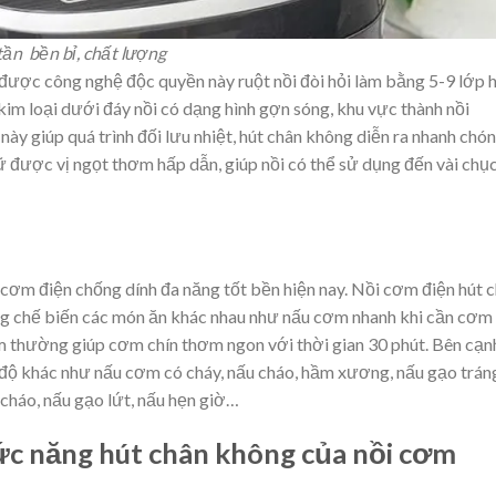
tần bền bỉ, chất lượng
được công nghệ độc quyền này ruột nồi đòi hỏi làm bằng 5-9 lớp 
im loại dưới đáy nồi có dạng hình gợn sóng, khu vực thành nồi
ày giúp quá trình đối lưu nhiệt, hút chân không diễn ra nhanh chón
 được vị ngọt thơm hấp dẫn, giúp nồi có thể sử dụng đến vài chụ
cơm điện chống dính đa năng tốt bền hiện nay. Nồi cơm điện hút 
ng chế biến các món ăn khác nhau như nấu cơm nhanh khi cần cơm
m thường giúp cơm chín thơm ngon với thời gian 30 phút. Bên cạn
 độ khác như nấu cơm có cháy, nấu cháo, hầm xương, nấu gạo trán
u cháo, nấu gạo lứt, nấu hẹn giờ…
c năng hút chân không của nồi cơm