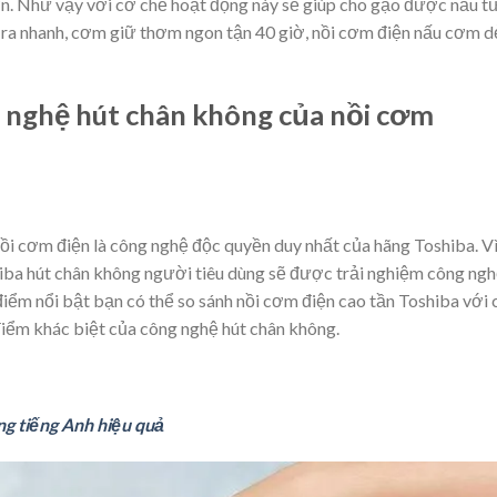
n. Như vậy với cơ chế hoạt động này sẽ giúp cho gạo được nấu t
iễn ra nhanh, cơm giữ thơm ngon tận 40 giờ, nồi cơm điện nấu cơm 
g nghệ hút chân không của nồi cơm
i cơm điện là công nghệ độc quyền duy nhất của hãng Toshiba. V
hiba hút chân không người tiêu dùng sẽ được trải nghiệm công ng
iểm nổi bật bạn có thể so sánh nồi cơm điện cao tần Toshiba với 
điểm khác biệt của công nghệ hút chân không.
ng tiếng Anh hiệu quả