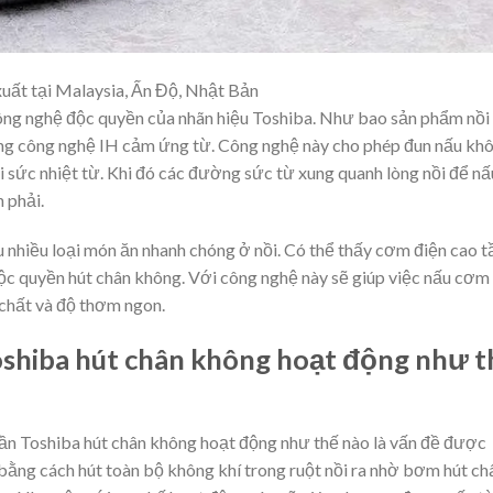
uất tại Malaysia, Ấn Độ, Nhật Bản
ông nghệ độc quyền của nhãn hiệu Toshiba. Như bao sản phẩm nồi
ng công nghệ IH cảm ứng từ. Công nghệ này cho phép đun nấu kh
i sức nhiệt từ. Khi đó các đường sức từ xung quanh lòng nồi để nấ
 phải.
u nhiều loại món ăn nhanh chóng ở nồi. Có thể thấy cơm điện cao t
c quyền hút chân không. Với công nghệ này sẽ giúp việc nấu cơm
chất và độ thơm ngon.
Toshiba hút chân không hoạt động như t
ần Toshiba hút chân không hoạt động như thế nào là vấn đề được
ằng cách hút toàn bộ không khí trong ruột nồi ra nhờ bơm hút ch