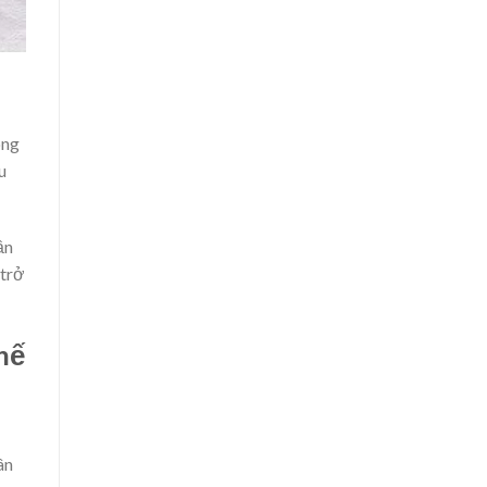
ông
u
ần
 trở
hế
ân