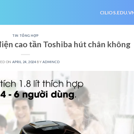
CILIOS.EDU.V
TIN TỔNG HỢP
điện cao tần Toshiba hút chân không
TED ON
APRIL 24, 2024
BY
ADMINCD