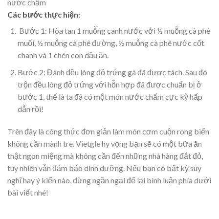
nước chấm
Các bước thực hiện:
Bước 1: Hòa tan 1 muỗng canh nước với ½ muỗng cà phê
muối, ½ muỗng cà phê đường, ½ muỗng cà phê nước cốt
chanh và 1 chén con dầu ăn.
Bước 2: Đánh đều lòng đỏ trứng gà đã được tách. Sau đó
trộn đều lòng đỏ trứng với hỗn hợp đã được chuẩn bị ở
bước 1, thế là ta đã có một món nước chấm cực kỳ hấp
dẫn rồi!
Trên đây là công thức đơn giản làm món cơm cuộn rong biển
không cần mành tre. Vietgle hy vọng bạn sẽ có một bữa ăn
thật ngon miệng mà không cần đến những nhà hàng đắt đỏ,
tuy nhiên vẫn đảm bảo dinh dưỡng. Nếu bạn có bất kỳ suy
nghĩ hay ý kiến nào, đừng ngần ngại để lại bình luận phía dưới
bài viết nhé!