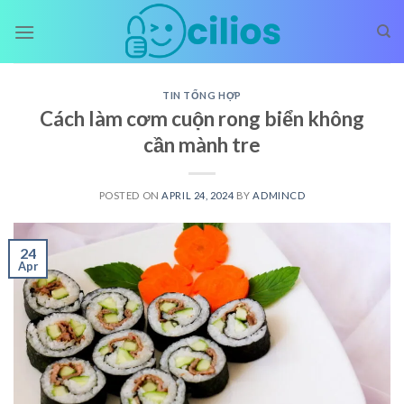
Skip
to
content
TIN TỔNG HỢP
Cách làm cơm cuộn rong biển không
cần mành tre
POSTED ON
APRIL 24, 2024
BY
ADMINCD
24
Apr