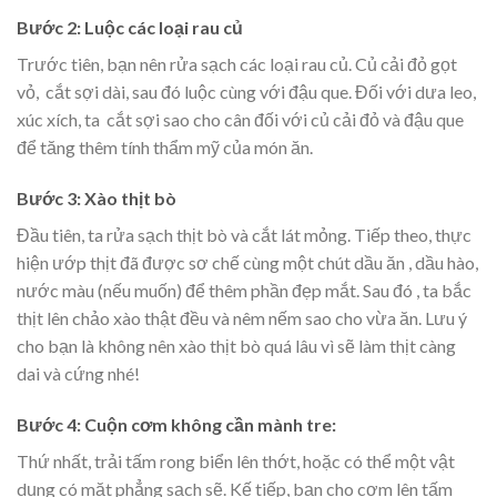
Bước 2: Luộc các loại rau củ
Trước tiên, bạn nên rửa sạch các loại rau củ. Củ cải đỏ gọt
vỏ, cắt sợi dài, sau đó luộc cùng với đậu que. Đối với dưa leo,
xúc xích, ta cắt sợi sao cho cân đối với củ cải đỏ và đậu que
để tăng thêm tính thẩm mỹ của món ăn.
Bước 3: Xào thịt bò
Đầu tiên, ta rửa sạch thịt bò và cắt lát mỏng. Tiếp theo, thực
hiện ướp thịt đã được sơ chế cùng một chút dầu ăn , dầu hào,
nước màu (nếu muốn) để thêm phần đẹp mắt. Sau đó , ta bắc
thịt lên chảo xào thật đều và nêm nếm sao cho vừa ăn. Lưu ý
cho bạn là không nên xào thịt bò quá lâu vì sẽ làm thịt càng
dai và cứng nhé!
Bước 4: Cuộn cơm không cần mành tre:
Thứ nhất, trải tấm rong biển lên thớt, hoặc có thể một vật
dụng có mặt phẳng sạch sẽ. Kế tiếp, bạn cho cơm lên tấm