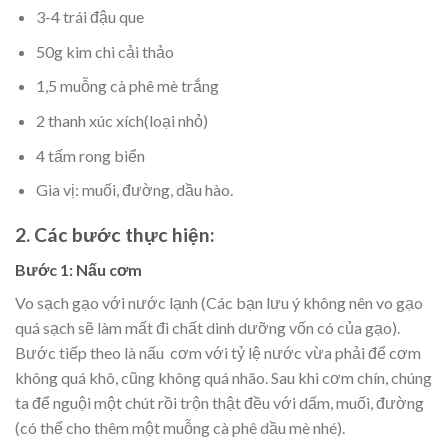
3-4 trái đậu que
50g kim chi cải thảo
1,5 muỗng cà phê mè trắng
2 thanh xúc xích(loại nhỏ)
4 tấm rong biển
Gia vị: muối, đường, dầu hào.
2. Các bước thực hiện:
Bước 1: Nấu cơm
Vo sạch gạo với nước lạnh (Các bạn lưu ý không nên vo gạo
quá sạch sẽ làm mất đi chất dinh dưỡng vốn có của gạo).
Bước tiếp theo là nấu cơm với tỷ lệ nước vừa phải để cơm
không quá khô, cũng không quá nhão. Sau khi cơm chín, chúng
ta để nguội một chút rồi trộn thật đều với dấm, muối, đường
(có thể cho thêm một muỗng cà phê dầu mè nhé).