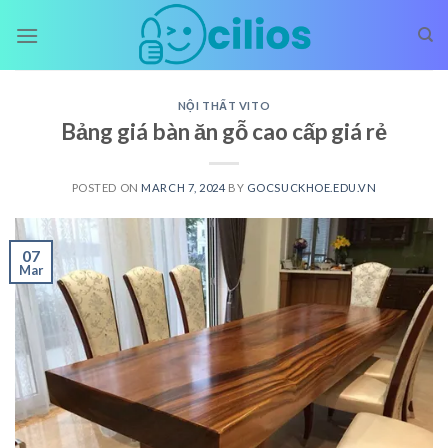
Skip
to
content
NỘI THẤT VITO
Bảng giá bàn ăn gỗ cao cấp giá rẻ
POSTED ON
MARCH 7, 2024
BY
GOCSUCKHOE.EDU.VN
07
Mar