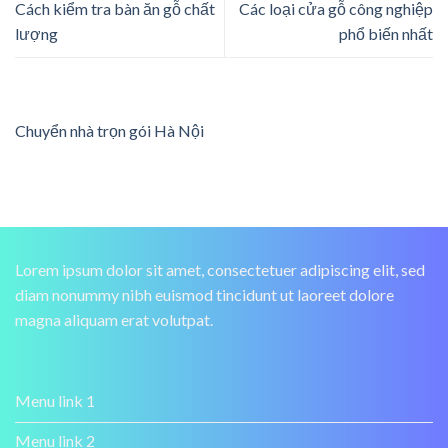
Cách kiểm tra bàn ăn gỗ chất
Các loại cửa gỗ công nghiệp
lượng
phổ biến nhất
Chuyển nhà trọn gói Hà Nội
Lorem ipsum dolor sit amet, consectetuer adipiscing elit, sed
diam nonummy nibh euismod tincidunt ut laoreet dolore
magna aliquam erat volutpat.
Menu link 1
Menu link 2