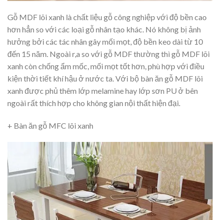
Gỗ MDF lõi xanh là chất liệu gỗ công nghiệp với độ bền cao
hơn hẳn so với các loại gỗ nhân tạo khác. Nó không bị ảnh
hưởng bởi các tác nhân gây mối mọt, độ bền keo dài từ 10
đến 15 năm. Ngoài r,a so với gỗ MDF thường thì gỗ MDF lõi
xanh còn chống ẩm mốc, mối mọt tốt hơn, phù hợp với điều
kiện thời tiết khí hậu ở nước ta. Với bộ bàn ăn gỗ MDF lõi
xanh được phủ thêm lớp melamine hay lớp sơn PU ở bên
ngoài rất thích hợp cho không gian nội thất hiện đại.
+ Bàn ăn gỗ MFC lõi xanh