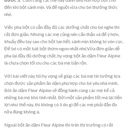
đến khi bột sánh mịn. Và để nguội vừa cho bé thưởng thức
nhé.
Việc pha bột có sẵn đầy đủ các dưỡng chất cho bé nghe thì
rất đơn giản. Nhưng các mẹ cũng nên cẩn thận và để ý hơn,
khuấy đều tay sao cho bột tan hết, sánh mịn không bị vón cục.
Để bé có một bát bột thơm ngon nhất nhé.Vừa đơn giản dễ
pha lại đầy đủ dưỡng chất, hy vọng bột ăn dặm Fleur Alpine
là chựa chọn tối ưu cho các bà mẹ bận rộn.
Với bài viết này tôi hy vọng sẽ giúp các bà mẹ tin tưởng lựa
chọn được sản phẩm ăn dặm phù hợp cho bé yêu nhà mình.
Bôt ăn dặm Fleur Alpine sẽ đồng hành cùng các mẹ kể cả
những bà mẹ khó tính nhất. Bởi một sản phẩm tốt mà lại tiện
lợi như thế này, thì không có lí do gì để các mẹ phải đắn đo
nữa đúng không ạ.
Ngoài bột ăn dặm Fleur Alpine thì trên thị trường có rất