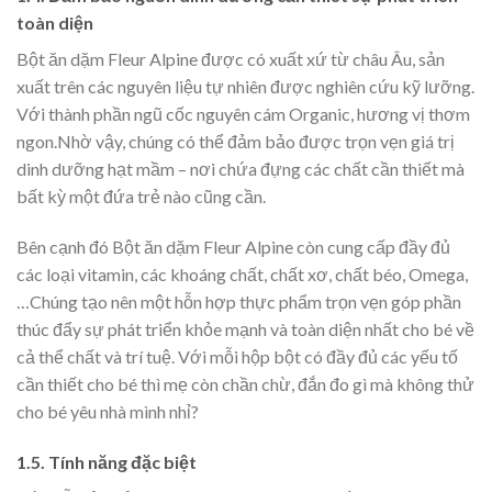
toàn diện
Bột ăn dặm Fleur Alpine được có xuất xứ từ châu Âu, sản
xuất trên các nguyên liệu tự nhiên được nghiên cứu kỹ lưỡng.
Với thành phần ngũ cốc nguyên cám Organic, hương vị thơm
ngon.Nhờ vậy, chúng có thể đảm bảo được trọn vẹn giá trị
dinh dưỡng hạt mầm – nơi chứa đựng các chất cần thiết mà
bất kỳ một đứa trẻ nào cũng cần.
Bên cạnh đó Bột ăn dặm Fleur Alpine còn cung cấp đầy đủ
các loại vitamin, các khoáng chất, chất xơ, chất béo, Omega,
…Chúng tạo nên một hỗn hợp thực phẩm trọn vẹn góp phần
thúc đẩy sự phát triển khỏe mạnh và toàn diện nhất cho bé về
cả thể chất và trí tuệ. Với mỗi hộp bột có đầy đủ các yếu tố
cần thiết cho bé thì mẹ còn chần chừ, đắn đo gì mà không thử
cho bé yêu nhà mình nhỉ?
1.5. Tính năng đặc biệt