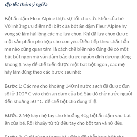
dịp tết thêm ý nghĩa
Bột ăn dặm Fleur Alpine thực sự tốt cho sức khỏe của bé
Với những ưu điểm nổi bật của bôt ăn dặm Fleur Alpine hy
vọng sẽ làm hài lòng các mẹ lựa chọn. Khi đã lựa chọn được
một sản phẩm phù hợp cho con yêu. Điều tiếp theo chắc hẳn
mẹ nào cũng quan tâm, là cách chế biến nào đúng để có một
bát bột ngon mà vẫn đảm bảo được nguồn dinh dưỡng đúng
không ạ. Vây để chế biến được một bát bột ngon , các mẹ
hãy làm đúng theo các bước sau nhé:
Bước 1:
Các mẹ cho khoảng 140ml nước sạch đã được đun
sôi ở 100 ° C vào chén ăn dặm của bé. Sáu đó chờ nước nguội
đến khoảng 50 ° C để chế bột cho đúng tỉ lệ.
Bước 2
:Mẹ hãy nhẹ tay cho khoảng 40g bột ăn dặm vào bát
ăn của bé. Rồi khuấy từ từ đều tay cho bột tan và nở đều.
Bước 3:
Cuối cùng các mẹ hãy đánh đều hỗn hợp bột cho