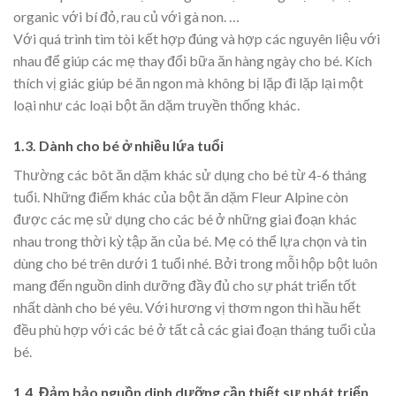
organic với bí đỏ, rau củ với gà non. …
Với quá trình tìm tòi kết hợp đúng và hợp các nguyên liệu với
nhau để giúp các mẹ thay đổi bữa ăn hàng ngày cho bé. Kích
thích vị giác giúp bé ăn ngon mà không bị lặp đi lặp lại một
loại như các loại bột ăn dặm truyền thống khác.
1.3. Dành cho bé ở nhiều lứa tuổi
Thường các bôt ăn dặm khác sử dụng cho bé từ 4-6 tháng
tuổi. Những điểm khác của bột ăn dặm Fleur Alpine còn
được các mẹ sử dụng cho các bé ở những giai đoạn khác
nhau trong thời kỳ tập ăn của bé. Mẹ có thể lựa chọn và tin
dùng cho bé trên dưới 1 tuổi nhé. Bởi trong mỗi hộp bột luôn
mang đến nguồn dinh dưỡng đầy đủ cho sự phát triển tốt
nhất dành cho bé yêu. Với hương vị thơm ngon thì hầu hết
đều phù hợp với các bé ở tất cả các giai đoạn tháng tuổi của
bé.
1.4. Đảm bảo nguồn dinh dưỡng cần thiết sự phát triển