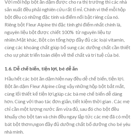
Với mỗi hộp bột ăn dặm được cho ra thị trường thì các nhà
sản xuất đều phải nghiên cứu rất tỉ mỉ. Chính vì thế mỗi hộp
bột đều có những đặc tính và điểm nổi bật riêng của nó.
Riêng bột Fleur Alpine thì đặc tính ghi điểm nhất chính là,
nguyên liệu bột được chiết 100% từ nguyên liệu tự
nhiên.Mặt khác, Bột còn tổng hợp đầy đủ các loại vitamin,
cùng các khoáng chất giúp bổ sung các dưỡng chất cần thiết
cho sự phát triển toàn diện về thể chất và trí tuệ của bé.
1.6. Dễ chế biến, tiện lợi, bé dễ ăn
Hầu hết các bôt ăn dặm hiện nay đều dễ chế biến, tiện lợi.
Bột ăn dặm Fleur Alpine cũng vậy những hộp bột bắt mắt,
cùng lối thiết kế tiện lợi,giúp các bà mẹ chế biến dễ dàng
hơn. Cùng với thao tác đơn giản, tiết kiệm thời gian . Các mẹ
chỉ cần một lượng nước ấm vừa đủ, sau đó cho bột đều
khuấy cho bột tan và chín đều ngay lập tức các mẹ đã có một
bát bột thơm,ngon đầy đủ dưỡng chất bổ dưỡng cho bé yêu
nhà mình.