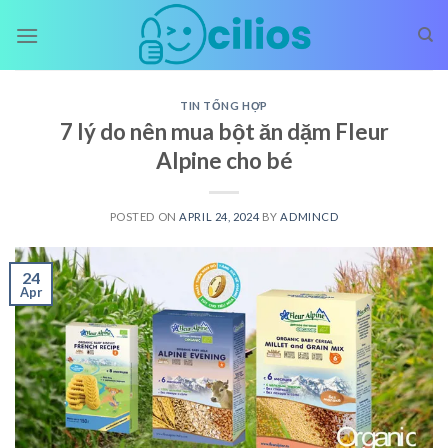
Skip
to
content
TIN TỔNG HỢP
7 lý do nên mua bột ăn dặm Fleur
Alpine cho bé
POSTED ON
APRIL 24, 2024
BY
ADMINCD
24
Apr