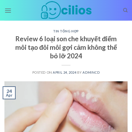
Skip
to
content
TIN TỔNG HỢP
Review 6 loại son che khuyết điểm
môi tạo đôi môi gợi cảm không thể
bỏ lỡ 2024
POSTED ON
APRIL 24, 2024
BY
ADMINCD
24
Apr