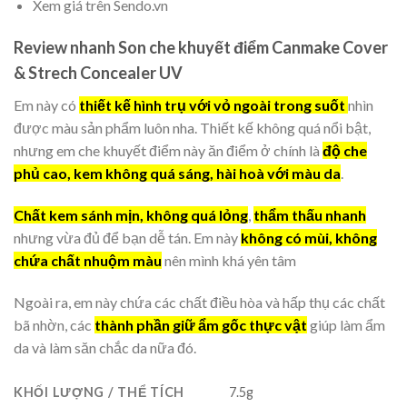
Xem giá trên Sendo.vn
Review nhanh Son che khuyết điểm Canmake Cover
& Strech Concealer UV
Em này có
thiết kế hình trụ với vỏ ngoài trong suốt
nhìn
được màu sản phẩm luôn nha. Thiết kế không quá nổi bật,
nhưng em che khuyết điểm này ăn điểm ở chính là
độ che
phủ cao, kem không quá sáng, hài hoà với màu da
.
Chất kem sánh mịn, không quá lỏng
,
thẩm thấu nhanh
nhưng vừa đủ để bạn dễ tán. Em này
không có mùi, không
chứa chất nhuộm màu
nên mình khá yên tâm
Ngoài ra, em này chứa các chất điều hòa và hấp thụ các chất
bã nhờn, các
thành phần giữ ẩm gốc thực vật
giúp làm ẩm
da và làm săn chắc da nữa đó.
KHỐI LƯỢNG / THỂ TÍCH
7.5g