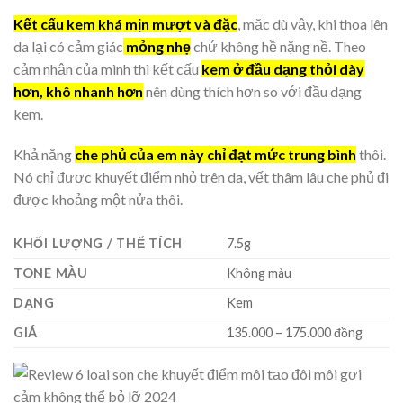
Kết cấu kem khá mịn mượt và đặc
, mặc dù vậy, khi thoa lên
da lại có cảm giác
mỏng nhẹ
chứ không hề nặng nề. Theo
cảm nhận của mình thì kết cấu
kem ở đầu dạng thỏi dày
hơn, khô nhanh hơn
nên dùng thích hơn so với đầu dạng
kem.
Khả năng
che phủ của em này chỉ đạt mức trung bình
thôi.
Nó chỉ được khuyết điểm nhỏ trên da, vết thâm lâu che phủ đi
được khoảng một nửa thôi.
KHỐI LƯỢNG / THỂ TÍCH
7.5g
TONE MÀU
Không màu
DẠNG
Kem
GIÁ
135.000 – 175.000 đồng