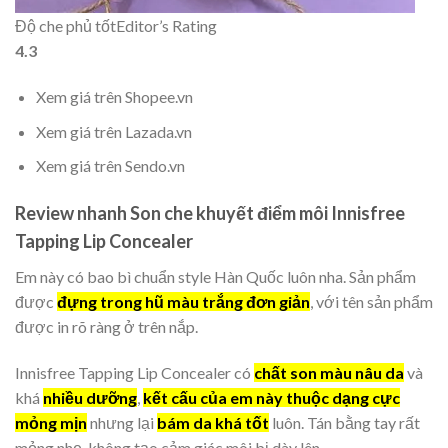
Độ che phủ tốt
Editor’s Rating
4.3
Xem giá trên Shopee.vn
Xem giá trên Lazada.vn
Xem giá trên Sendo.vn
Review nhanh Son che khuyết điểm môi Innisfree
Tapping Lip Concealer
Em này có bao bì chuẩn style Hàn Quốc luôn nha. Sản phẩm
được
đựng trong hũ màu trắng đơn giản
, với tên sản phẩm
được in rõ ràng ở trên nắp.
Innisfree Tapping Lip Concealer có
chất son màu nâu da
và
khá
nhiều dưỡng
,
kết cấu của em này thuộc dạng cực
mỏng mịn
nhưng lại
bám da khá tốt
luôn. Tán bằng tay rất
mỏng nhẹ, không tạo cảm giác môi bị dày lên.