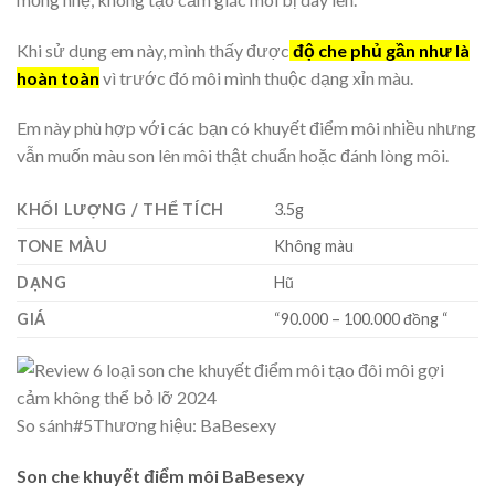
Khi sử dụng em này, mình thấy được
độ che phủ gần như là
hoàn toàn
vì trước đó môi mình thuộc dạng xỉn màu.
Em này phù hợp với các bạn có khuyết điểm môi nhiều nhưng
vẫn muốn màu son lên môi thật chuẩn hoặc đánh lòng môi.
KHỐI LƯỢNG / THỂ TÍCH
3.5g
TONE MÀU
Không màu
DẠNG
Hũ
GIÁ
“90.000 – 100.000 đồng “
So sánh
#5
Thương hiệu: BaBesexy
Son che khuyết điểm môi BaBesexy