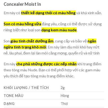
Concealer Moist In
Em này có
thiết kế dạng thỏi có màu hồng
và khá xinh xắn.
Son có màu hồng sữa
đáng yêu, cũng có thể được sử dụng
riêng biệt như loại son
dạng kem màu nude
.
Son
giàu tinh chất dưỡng ẩm
, cung cấp và bảo vệ
n
găn
ngừa tình trạng khô môi
. Em này làm dịu môi khô hay nứt
nẻ, lâu phai, đem lại làn môi căng mọng, quyến rũ và nữ tính
Em này
che phủ những được các nếp nhăn
khi trang điểm
theo tông màu Nude. Bạn có thể phối hợp với các gam màu
yêu thích để tạo tông màu trang điểm khác.
KHỐI LƯỢNG / THỂ TÍCH
2g
TONE MÀU
Hồng
DẠNG
Thỏi