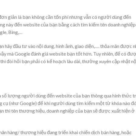
u đơn giản là bạn không cần tốn phí nhưng vẫn có người dùng đến
ng này đến website của bạn bằng cách tìm kiếm tên doanh nghiệp
gle, Bing,…
ạn hãy đầu tư vào nội dung, hình ảnh, giao diện,…. thỏa mãn được 
ờ vậy mà Google đánh giá website bạn tốt hơn. Tuy nhiên, để có đư
 thì đòi hỏi bạn phải có kế hoạch lâu dài, thường xuyên cập nhật nộ
 là số lượng người dùng đến website của bạn thông qua hình thức t
công cụ (như Google) để khi người dùng tìm kiếm một từ khóa nào đ
ạn thì tên thương hiệu, doanh nghiệp của bạn sẽ được xuất hiện ở
hãn hàng/ thương hiệu đang triển khai chiến dịch bán hàng, hoặc