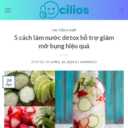
Skip
to
content
TIN TỔNG HỢP
5 cách làm nước detox hỗ trợ giảm
mỡ bụng hiệu quả
POSTED ON
APRIL 24, 2024
BY
ADMINCD
24
Apr