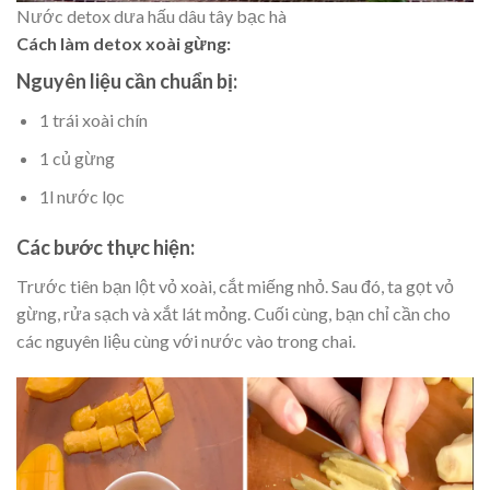
Nước detox dưa hấu dâu tây bạc hà
Cách làm detox xoài gừng:
Nguyên liệu cần chuẩn bị:
1 trái xoài chín
1 củ gừng
1l nước lọc
Các bước thực hiện:
Trước tiên bạn lột vỏ xoài, cắt miếng nhỏ. Sau đó, ta gọt vỏ
gừng, rửa sạch và xắt lát mỏng. Cuối cùng, bạn chỉ cần cho
các nguyên liệu cùng với nước vào trong chai.