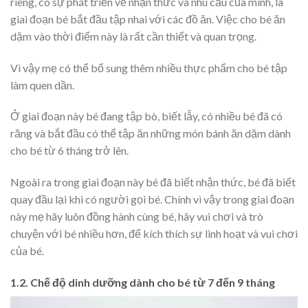
riêng, có sự phát triển về nhận thức và nhu cầu của mình, là
giai đoạn bé bắt đầu tập nhai với các đồ ăn. Việc cho bé ăn
dặm vào thời điểm này là rất cần thiết và quan trọng.
Vì vậy mẹ có thể bổ sung thêm nhiều thực phẩm cho bé tập
làm quen dần.
Ở giai đoạn này bé đang tập bò, biết lẫy, có nhiều bé đã có
răng và bắt đầu có thể tập ăn những món bánh ăn dặm dành
cho bé từ 6 tháng trở lên.
Ngoài ra trong giai đoạn này bé đã biết nhận thức, bé đã biết
quay đầu lại khi có người gọi bé. Chính vì vậy trong giai đoạn
này mẹ hãy luôn đồng hành cùng bé, hãy vui chơi và trò
chuyện với bé nhiều hơn, để kích thích sự linh hoạt và vui chơi
của bé.
1.2. Chế độ dinh dưỡng dành cho bé từ 7 đến 9 tháng