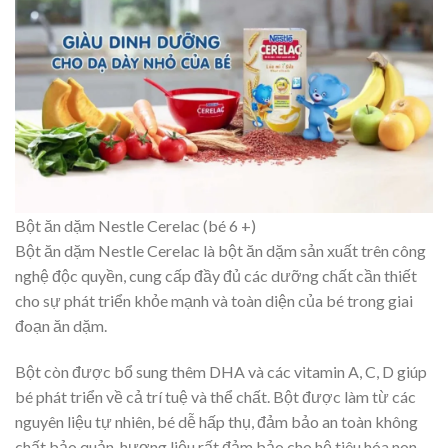
Bột ăn dặm Nestle Cerelac (bé 6 +)
Bột ăn dặm Nestle Cerelac là bột ăn dặm sản xuất trên công
nghệ độc quyền, cung cấp đầy đủ các dưỡng chất cần thiết
cho sự phát triển khỏe mạnh và toàn diện của bé trong giai
đoạn ăn dặm.
Bột còn được bổ sung thêm DHA và các vitamin A, C, D giúp
bé phát triển về cả trí tuệ và thể chất. Bột được làm từ các
nguyên liệu tự nhiên, bé dễ hấp thụ, đảm bảo an toàn không
chất bảo quản, hương liệu rất đảm bảo cho hệ tiêu hóa non