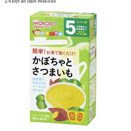
2.4 Bột ăn dặm Wakodo