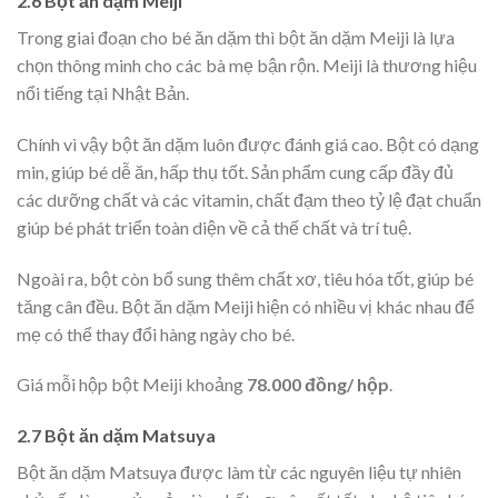
2.6 Bột ăn dặm Meiji
Trong giai đoạn cho bé ăn dặm thì bột ăn dặm Meiji là lựa
chọn thông minh cho các bà mẹ bận rộn. Meiji là thương hiệu
nổi tiếng tại Nhật Bản.
Chính vì vậy bột ăn dặm luôn được đánh giá cao. Bột có dạng
min, giúp bé dễ ăn, hấp thụ tốt. Sản phẩm cung cấp đầy đủ
các dưỡng chất và các vitamin, chất đạm theo tỷ lệ đạt chuẩn
giúp bé phát triển toàn diện về cả thế chất và trí tuệ.
Ngoài ra, bột còn bổ sung thêm chất xơ, tiêu hóa tốt, giúp bé
tăng cân đều. Bột ăn dặm Meiji hiện có nhiều vị khác nhau để
mẹ có thể thay đổi hàng ngày cho bé.
Giá mỗi hộp bột Meiji khoảng
78.000 đồng/ hộp
.
2.7 Bột ăn dặm Matsuya
Bột ăn dặm Matsuya được làm từ các nguyên liệu tự nhiên