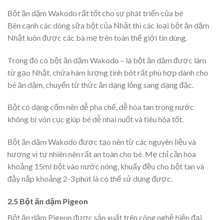
Bột ăn dặm Wakodo rất tốt cho sự phát triển của bé
Bên cạnh các dòng sữa bột của Nhật thì các loại bột ăn dặm
Nhật luôn được các bà mẹ trên toàn thế giới tin dùng.
Trong đó có bột ăn dặm Wakodo – là bột ăn dặm được làm
từ gạo Nhật, chứa hàm lượng tinh bôt rất phù hợp dành cho
bé ăn dặm, chuyển từ thức ăn dạng lỏng sang dạng đặc.
Bột có dạng cốm nên dễ pha chế, dễ hòa tan trong nước
không bị vón cục giúp bé dễ nhai nuốt và tiêu hóa tốt.
Bột ăn dặm Wakodo được tạo nên từ các nguyên liệu và
hương vị tự nhiên nên rất an toàn cho bé. Mẹ chỉ cần hòa
khoảng 15ml bột vào nước nóng, khuấy đều cho bột tan và
đậy nắp khoảng 2-3 phút là có thể sử dụng được.
2.5 Bột ăn dặm Pigeon
Bột ăn dặm Pigeon được sản xuất trên công nghệ hiện đại.