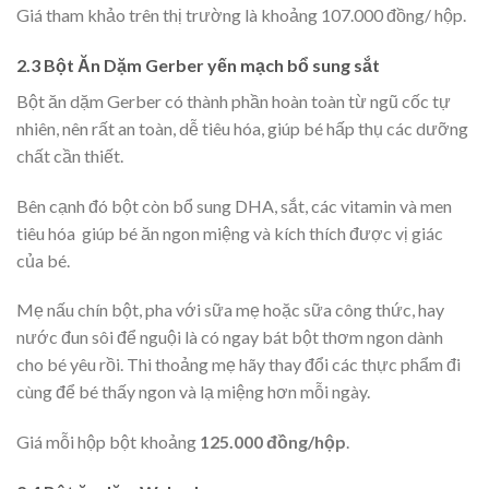
Giá tham khảo trên thị trường là khoảng 107.000 đồng/ hộp.
2.3 Bột Ăn Dặm Gerber yến mạch bổ sung sắt
Bột ăn dặm Gerber có thành phần hoàn toàn từ ngũ cốc tự
nhiên, nên rất an toàn, dễ tiêu hóa, giúp bé hấp thụ các dưỡng
chất cần thiết.
Bên cạnh đó bột còn bổ sung DHA, sắt, các vitamin và men
tiêu hóa giúp bé ăn ngon miệng và kích thích được vị giác
của bé.
Mẹ nấu chín bột, pha với sữa mẹ hoặc sữa công thức, hay
nước đun sôi để nguội là có ngay bát bột thơm ngon dành
cho bé yêu rồi. Thi thoảng mẹ hãy thay đổi các thực phẩm đi
cùng để bé thấy ngon và lạ miệng hơn mỗi ngày.
Giá mỗi hộp bột khoảng
125.000 đồng/hộp
.