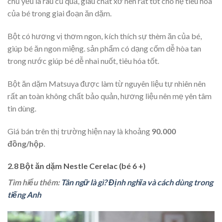
chủ yếu là rau củ quả, giàu chất xơ nên rất tốt cho hệ tiêu hóa
của bé trong giai đoạn ăn dặm.
Bột có hương vị thơm ngon, kích thích sự thèm ăn của bé,
giúp bé ăn ngon miệng. sản phẩm có dạng cốm dễ hòa tan
trong nước giúp bé dễ nhai nuốt, tiêu hóa tốt.
Bột ăn dặm Matsuya được làm từ nguyên liệu tự nhiên nên
rất an toàn không chất bảo quản, hương liệu nên mẹ yên tâm
tin dùng.
Giá bán trên thị trường hiện nay là khoảng
90.000
đồng/hộp
.
2.8 Bột ăn dặm Nestle Cerelac (bé 6 +)
Tìm hiểu thêm:
Tân ngữ là gì? Định nghĩa và cách dùng trong
tiếng Anh