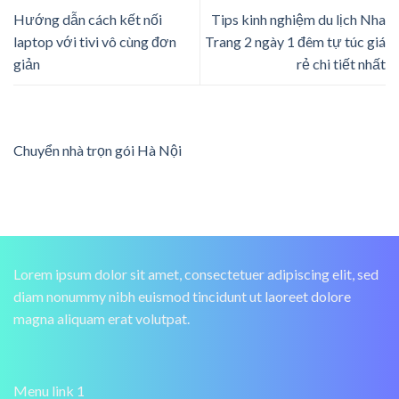
Hướng dẫn cách kết nối
Tips kinh nghiệm du lịch Nha
laptop với tivi vô cùng đơn
Trang 2 ngày 1 đêm tự túc giá
giản
rẻ chi tiết nhất
Chuyển nhà trọn gói Hà Nội
Lorem ipsum dolor sit amet, consectetuer adipiscing elit, sed
diam nonummy nibh euismod tincidunt ut laoreet dolore
magna aliquam erat volutpat.
Menu link 1