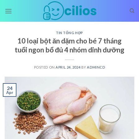
Skip
to
content
TIN TỔNG HỢP
10 loại bột ăn dặm cho bé 7 tháng
tuổi ngon bổ đủ 4 nhóm dinh dưỡng
POSTED ON
APRIL 24, 2024
BY
ADMINCD
24
Apr