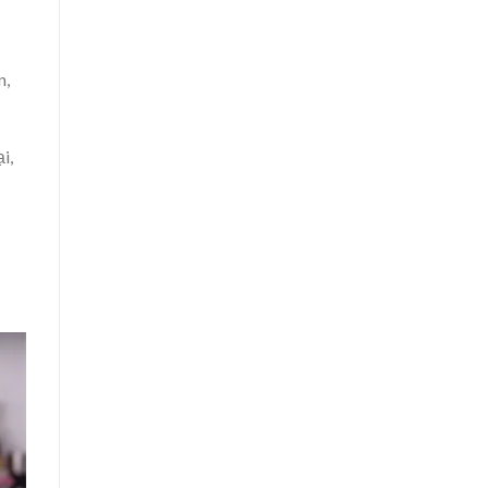
n,
i,