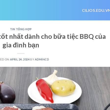
CILIOS.EDU.V
TIN TỔNG HỢP
tốt nhất dành cho bữa tiệc BBQ của
gia đình bạn
TED ON
APRIL 24, 2024
BY
ADMINCD