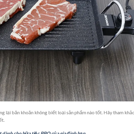
g lại băn khoăn không biết loại sản phẩm nào tốt. Hãy tham khả
ết.
t dành cho bữa tiệc BBQ của gia đình bạn