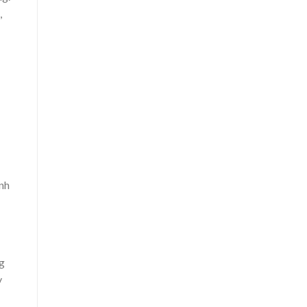
,
nh
g
y