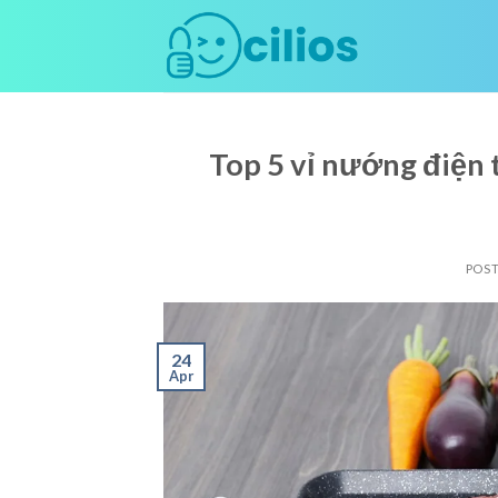
Skip
to
content
Top 5 vỉ nướng điện 
POS
24
Apr