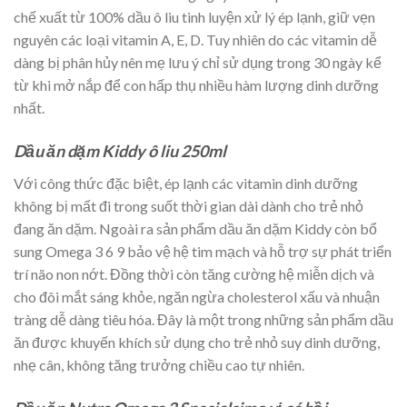
chế xuất từ 100% dầu ô liu tinh luyện xử lý ép lạnh, giữ vẹn
nguyên các loại vitamin A, E, D. Tuy nhiên do các vitamin dễ
dàng bị phân hủy nên mẹ lưu ý chỉ sử dụng trong 30 ngày kể
từ khi mở nắp để con hấp thụ nhiều hàm lượng dinh dưỡng
nhất.
Dầu ăn dặm Kiddy ô liu 250ml
Với công thức đặc biệt, ép lạnh các vitamin dinh dưỡng
không bị mất đi trong suốt thời gian dài dành cho trẻ nhỏ
đang ăn dặm. Ngoài ra sản phẩm dầu ăn dặm Kiddy còn bổ
sung Omega 3 6 9 bảo vệ hệ tim mạch và hỗ trợ sự phát triển
trí não non nớt. Đồng thời còn tăng cường hệ miễn dịch và
cho đôi mắt sáng khỏe, ngăn ngừa cholesterol xấu và nhuận
tràng dễ dàng tiêu hóa. Đây là một trong những sản phẩm dầu
ăn được khuyến khích sử dụng cho trẻ nhỏ suy dinh dưỡng,
nhẹ cân, không tăng trưởng chiều cao tự nhiên.