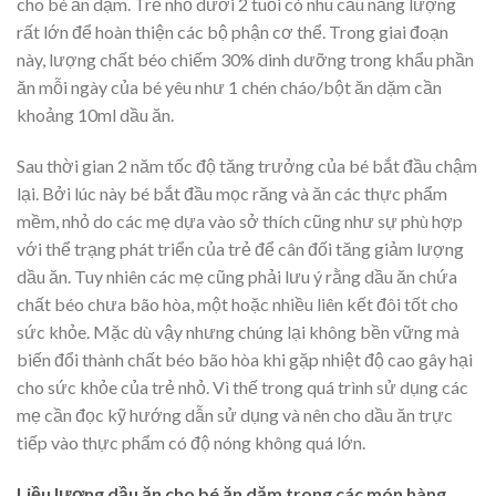
cho bé ăn dặm. Trẻ nhỏ dưới 2 tuổi có nhu cầu năng lượng
rất lớn để hoàn thiện các bộ phận cơ thể. Trong giai đoạn
này, lượng chất béo chiếm 30% dinh dưỡng trong khẩu phần
ăn mỗi ngày của bé yêu như 1 chén cháo/bột ăn dặm cần
khoảng 10ml dầu ăn.
Sau thời gian 2 năm tốc độ tăng trưởng của bé bắt đầu chậm
lại. Bởi lúc này bé bắt đầu mọc răng và ăn các thực phẩm
mềm, nhỏ do các mẹ dựa vào sở thích cũng như sự phù hợp
với thể trạng phát triển của trẻ để cân đối tăng giảm lượng
dầu ăn. Tuy nhiên các mẹ cũng phải lưu ý rằng dầu ăn chứa
chất béo chưa bão hòa, một hoặc nhiều liên kết đôi tốt cho
sức khỏe. Mặc dù vậy nhưng chúng lại không bền vững mà
biến đổi thành chất béo bão hòa khi gặp nhiệt độ cao gây hại
cho sức khỏe của trẻ nhỏ. Vì thế trong quá trình sử dụng các
mẹ cần đọc kỹ hướng dẫn sử dụng và nên cho dầu ăn trực
tiếp vào thực phẩm có độ nóng không quá lớn.
Liều lượng dầu ăn cho bé ăn dặm trong các món hàng