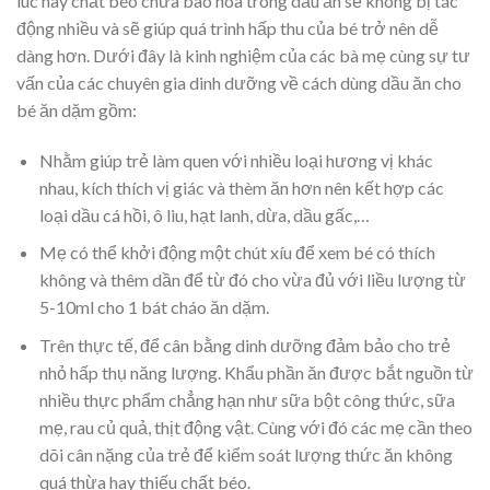
lúc này chất béo chưa bão hòa trong dầu ăn sẽ không bị tác
động nhiều và sẽ giúp quá trình hấp thu của bé trở nên dễ
dàng hơn. Dưới đây là kinh nghiệm của các bà mẹ cùng sự tư
vấn của các chuyên gia dinh dưỡng về cách dùng dầu ăn cho
bé ăn dặm gồm:
Nhằm giúp trẻ làm quen với nhiều loại hương vị khác
nhau, kích thích vị giác và thèm ăn hơn nên kết hợp các
loại dầu cá hồi, ô liu, hạt lanh, dừa, dầu gấc,…
Mẹ có thể khởi động một chút xíu để xem bé có thích
không và thêm dần để từ đó cho vừa đủ với liều lượng từ
5-10ml cho 1 bát cháo ăn dặm.
Trên thực tế, để cân bằng dinh dưỡng đảm bảo cho trẻ
nhỏ hấp thụ năng lượng. Khẩu phần ăn được bắt nguồn từ
nhiều thực phẩm chẳng hạn như sữa bột công thức, sữa
mẹ, rau củ quả, thịt động vật. Cùng với đó các mẹ cần theo
dõi cân nặng của trẻ để kiểm soát lượng thức ăn không
quá thừa hay thiếu chất béo.