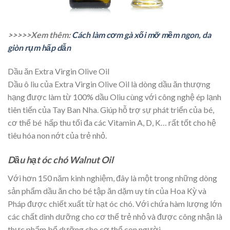
>>>>>Xem thêm:
Cách làm cơm gà xối mỡ mềm ngon, da
giòn rụm hấp dẫn
Dầu ăn Extra Virgin Olive Oil
Dầu ô liu của Extra Virgin Olive Oil là dòng dầu ăn thượng
hạng được làm từ 100% dầu Oliu cùng với công nghệ ép lạnh
tiên tiến của Tay Ban Nha. Giúp hỗ trợ sự phát triển của bé,
cơ thể bé hấp thu tối đa các Vitamin A, D, K… rất tốt cho hệ
tiêu hóa non nớt của trẻ nhỏ.
Dầu hạt óc chó Walnut Oil
Với hơn 150 năm kinh nghiệm, đây là một trong những dòng
sản phẩm dầu ăn cho bé tập ăn dặm uy tín của Hoa Kỳ và
Pháp được chiết xuất từ hạt óc chó. Với chứa hàm lượng lớn
các chất dinh dưỡng cho cơ thể trẻ nhỏ và được công nhận là
thực phẩm bổ dưỡng cho cơ thể con người.