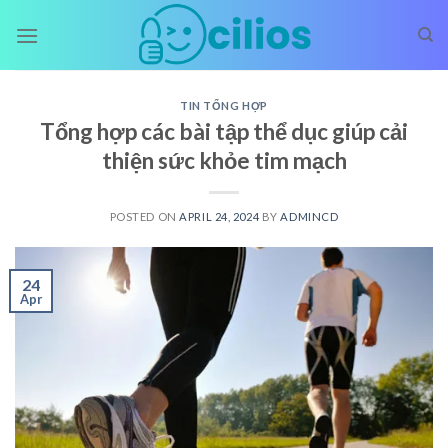
Skip
to
content
TIN TỔNG HỢP
Tổng hợp các bài tập thể dục giúp cải
thiện sức khỏe tim mạch
POSTED ON
APRIL 24, 2024
BY
ADMINCD
24
Apr