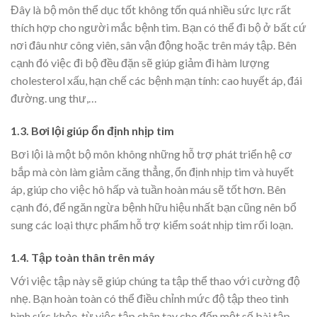
Đây là bộ môn thể dục tốt không tốn quá nhiều sức lực rất
thích hợp cho người mắc bệnh tim. Bạn có thể đi bộ ở bất cứ
nơi đâu như công viên, sân vận động hoặc trên máy tập. Bên
cạnh đó việc đi bộ đều đặn sẽ giúp giảm đi hàm lượng
cholesterol xấu, hạn chế các bệnh mạn tính: cao huyết áp, đái
đường. ung thư,…
1.3. Bơi lội giúp ổn định nhịp tim
Bơi lội là một bộ môn không những hỗ trợ phát triển hệ cơ
bắp mà còn làm giảm căng thẳng, ổn định nhịp tim và huyết
áp, giúp cho việc hô hấp và tuần hoàn máu sẽ tốt hơn. Bên
cạnh đó, để ngăn ngừa bệnh hữu hiệu nhất bạn cũng nên bổ
sung các loại thực phẩm hỗ trợ kiểm soát nhịp tim rối loạn.
1.4. Tập toàn thân trên máy
Với việc tập này sẽ giúp chúng ta tập thể thao với cường độ
nhẹ. Bạn hoàn toàn có thể điều chỉnh mức độ tập theo tình
hình sức khỏe, từ việc tập chân tay cho đến một số bài tập