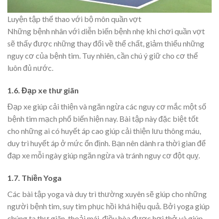
Luyện tập thể thao với bộ môn quần vợt
Những bệnh nhân với diễn biến bệnh nhẹ khi chơi quần vợt
sẽ thấy được những thay đổi về thể chất, giảm thiểu những
nguy cơ của bệnh tim. Tuy nhiên, cần chú ý giữ cho cơ thể
luôn đủ nước.
1.6. Đạp xe thư giãn
Đạp xe giúp cải thiện và ngăn ngừa các nguy cơ mắc một số
bệnh tim mạch phổ biến hiện nay. Bài tập này đặc biệt tốt
cho những ai có huyết áp cao giúp cải thiện lưu thông máu,
duy trì huyết áp ở mức ổn định. Bạn nên dành ra thời gian để
đạp xe mỗi ngày giúp ngăn ngừa và tránh nguy cơ đột quỵ.
1.7. Thiền Yoga
Các bài tập yoga và duy trì thường xuyên sẽ giúp cho những
người bệnh tim, suy tim phục hồi khá hiệu quả. Bởi yoga giúp
chúng ta thư giãn, thoải mái, điều hòa được hơi thở và giúp