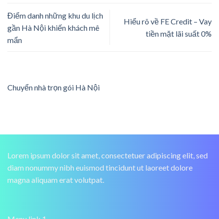
Điểm danh những khu du lịch
Hiểu rõ về FE Credit – Vay
gần Hà Nội khiến khách mê
tiền mặt lãi suất 0%
mẩn
Chuyển nhà trọn gói Hà Nội
Lorem ipsum dolor sit amet, consectetuer adipiscing elit, sed
diam nonummy nibh euismod tincidunt ut laoreet dolore
magna aliquam erat volutpat.
Menu link 1