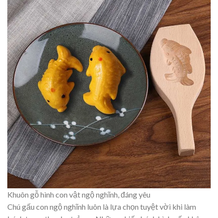
Khuôn gỗ hình con vật ngộ nghĩnh, đáng yêu
Chú gấu con ngộ nghĩnh luôn là lựa chọn tuyệt vời khi làm