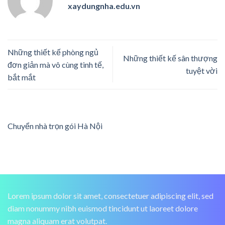
xaydungnha.edu.vn
Những thiết kế phòng ngủ
Những thiết kế sân thượng
đơn giản mà vô cùng tinh tế,
tuyệt vời
bắt mắt
Chuyển nhà trọn gói Hà Nội
Lorem ipsum dolor sit amet, consectetuer adipiscing elit, sed
diam nonummy nibh euismod tincidunt ut laoreet dolore
magna aliquam erat volutpat.