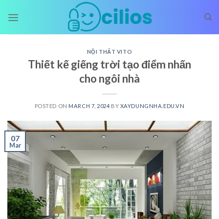
Skip
to
content
NỘI THẤT VITO
Thiết kế giếng trời tạo điểm nhấn
cho ngôi nhà
POSTED ON
MARCH 7, 2024
BY
XAYDUNGNHA.EDU.VN
07
Mar