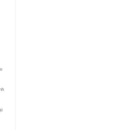
au
nh
ại