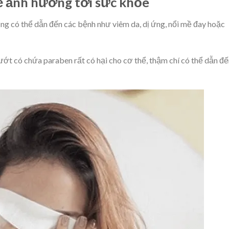
rẻ ảnh hưởng tới sức khỏe
ợng có thể dẫn đến các bệnh như viêm da, dị ứng, nổi mề đay hoặc
 ướt có chứa paraben rất có hại cho cơ thể, thậm chí có thể dẫn đ