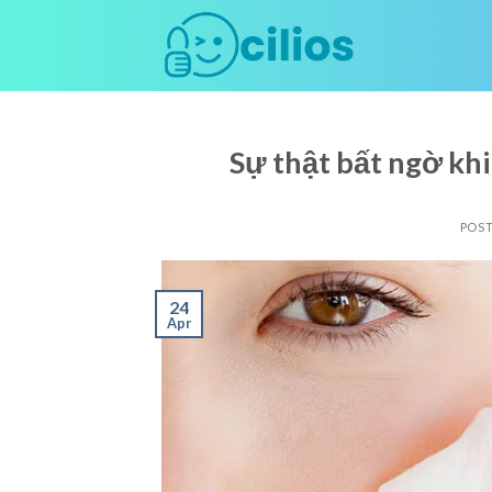
Skip
to
content
Sự thật bất ngờ khi
POS
24
Apr