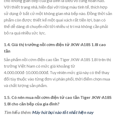
cho không gian bếp của gia đình là điều vô cùng hoàn hảo.
Với thiết trang nhã, hiện đại với tông màu tinh tế, thích hợp
sử dụng ở bất cứ một không gian nhà bếp nào. Đồng thời sản
phẩm còn được thiết kế một quai xách rất tiện lợi, bạn có
thể dễ dàng di chuyển nồi tới nhiều vị trí mà không cần phải
bỏ ra quá nhiều sức lực.
1.4. Giá thị trường nồi cơm điện tử JKW-A18S 1.8l cao
tần
Sản phẩm nồi cơm điện cao tần Tiger JKW-A18S 1.8l trên thị
trường Việt Nam có mức giá khoảng từ
4.000.000đ-10.000.000đ. Tuy nhiên mức giá này có thể thay
đổi tùy thuộc vào từng đơn vị phân phối, thời điểm chọn mua
và chất lượng sản phẩm.
1.5. Có nên mua nồi cơm điện tử cao tần Tiger JKW-A18S
1.8l cho căn bếp của gia đình?
Tìm hiểu thêm:
Máy hút bụi nào tốt nhất hiện nay