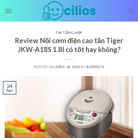
Skip
to
content
TIN TỔNG HỢP
Review Nồi cơm điện cao tần Tiger
JKW-A18S 1.8l có tốt hay không?
POSTED ON
APRIL 24, 2024
BY
ADMINCD
24
Apr