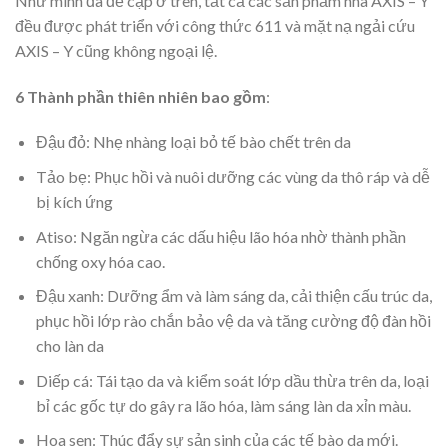
Như mình đã đề cập ở trên, tất cả các sản phẩm nhà AXIS – Y
đều được phát triển với công thức 611 và mặt nạ ngải cứu
AXIS – Y cũng không ngoại lệ.
6 Thành phần thiên nhiên bao gồm
:
Đậu đỏ: Nhẹ nhàng loại bỏ tế bào chết trên da
Tảo bẹ: Phục hồi và nuôi dưỡng các vùng da thô ráp và dễ
bị kích ứng
Atiso: Ngăn ngừa các dấu hiệu lão hóa nhờ thành phần
chống oxy hóa cao.
Đậu xanh: Dưỡng ẩm và làm sáng da, cải thiện cấu trúc da,
phục hồi lớp rào chắn bảo vệ da và tăng cường độ đàn hồi
cho làn da
Diếp cá: Tái tạo da và kiểm soát lớp dầu thừa trên da, loại
bỉ các gốc tự do gây ra lão hóa, làm sáng làn da xỉn màu.
Hoa sen: Thúc đẩy sự sản sinh của các tế bào da mới.