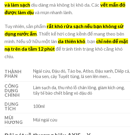
và làm sạch
dịu dàng mà không bị khô da. Các
vết mẩn đỏ
được làm dịu
và mụn nhanh lành.
Tuy nhiên, sản phẩm
rất khó rửa sạch nếu bạn không sử
dụng nước ấm
. Thiết kế hơi công kềnh để mang theo bên
mình. Nếu sở hữu một làn
da thiên khô
, bạn
chỉ nên để mặt
nạ trên da tầm 12 phút
để tránh tình trạng khô căng khó
chịu.
Ngải cứu, Đậu đỏ, Tảo bẹ, Atiso, Đậu xanh, Diếp cá,
THÀNH
PHẦN
Hoa sen, cây Tuyết tùng, lá sen lên men…
CÔNG
Làm sạch da, thu nhỏ lỗ chân lông, giảm kích ứng,
DỤNG
tẩy tế bào chết bằng vỏ đậu đỏ
CHÍNH
DUNG
100ml
TÍCH
MÙI
Mùi ngải cứu
HƯƠNG