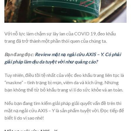
Với nỗ lực làm chậm sự lây lan của COVID 19, đeo khẩu
trang đã trở thành một phần thói quen của chúng ta.
Bạn đang đọc:
Review mặt nạ ngải cứu AXIS – Y. Có phải
giải pháp làm dịu da tuyệt vời như quảng cáo?
Tuy nhiên, điều tồi tệ nhất của việc đeo khẩu trang liên tục là
“maskne” – tình trạng bị mụn, viêm da và kích ứng. Nhưng
bạn không thể từ bỏ khẩu trang vì lí do sức khỏe và an toàn.
Nếu bạn đang tìm kiếm giải pháp giải quyết vấn đề trên thì
mặt nạ ngải cứu AXIS – Y là sản phẩm tuyệt vời. Đọc tiếp để
biết lí do vì sao nhé!