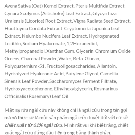
Avena Sativa (Oat) Kernel Extract, Pteris Multifida Extract,
Cynara Scolymus (Artichoke) Leaf Extract, Glycyrrhiza
Uralensis (Licorice) Root Extract, Vigna Radiata Seed Extract,
Houttuynia Cordata Extract, Cryptomeria Japonica Leaf
Extract, Nelumbo Nucifera Leaf Extract, Hydrogenated
Lecithin, Sodium Hyaluronate, 1,2Hexanediol,
Methylpropanediol, Xanthan Gum, Glycerin, Chromium Oxide
Greens, Charcoal Powder, Water, Beta-Glucan,
Polyquaternium-51, Fructooligosaccharides, Allantoin,
Hydrolyzed Hyaluronic Acid, Butylene Glycol, Camellia
Sinensis Leaf Powder, Saccharomyces Ferment Filtrate,
Hydroxyacetophenone, Ethylhexylglycerin, Rosmarinus
Officinalis (Rosemary) Leaf Oil
Mặt nạ rửa ngải cứu này không chỉ là ngải cứu trong tên gọi
mà nó thực sự là một sản phẩm ngải cứu tuyệt đối với cơ sở
chiết xuất từ 61% ngải cứu
. Mình rất vui khi biết rằng, chiết
xuất ngải cứu đứng đầu tiên trong bảng thành phần.