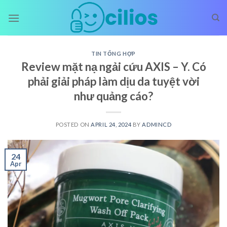
Skip
to
content
TIN TỔNG HỢP
Review mặt nạ ngải cứu AXIS – Y. Có
phải giải pháp làm dịu da tuyệt vời
như quảng cáo?
POSTED ON
APRIL 24, 2024
BY
ADMINCD
24
Apr