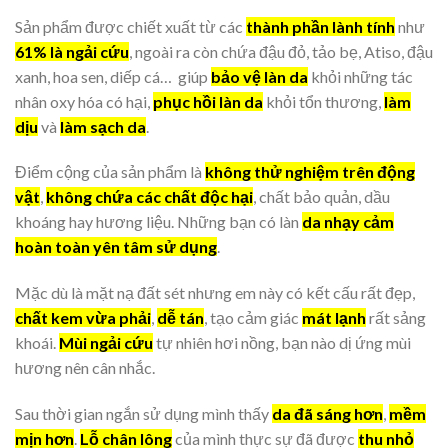
Sản phẩm được chiết xuất từ các
thành phần lành tính
như
61% là ngải cứu
, ngoài ra còn chứa đậu đỏ, tảo bẹ, Atiso, đậu
xanh, hoa sen, diếp cá… giúp
bảo vệ làn da
khỏi những tác
nhân oxy hóa có hại,
phục hồi làn da
khỏi tổn thương,
làm
dịu
và
làm sạch da
.
Điểm cộng của sản phẩm là
không thử nghiệm trên động
vật
,
không chứa các chất độc hại
, chất bảo quản, dầu
khoáng hay hương liệu. Những bạn có làn
da nhạy cảm
hoàn toàn yên tâm sử dụng
.
Mặc dù là mặt nạ đất sét nhưng em này có kết cấu rất đẹp,
chất kem vừa phải
,
dễ tán
, tạo cảm giác
mát lạnh
rất sảng
khoái.
Mùi ngải cứu
tự nhiên hơi nồng, bạn nào dị ứng mùi
hương nên cân nhắc.
Sau thời gian ngắn sử dụng mình thấy
da đã sáng hơn
,
mềm
mịn hơn
.
Lỗ chân lông
của mình thực sự đã được
thu nhỏ