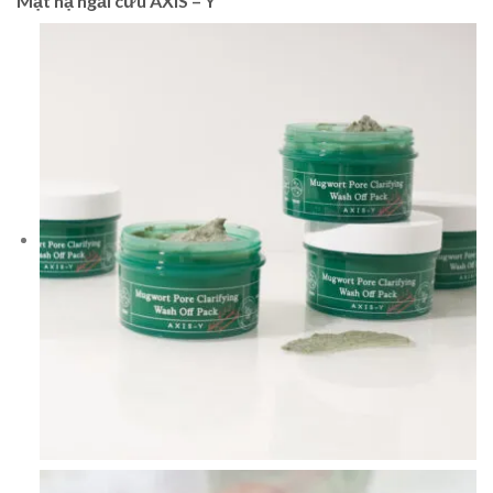
Mặt nạ ngải cứu AXIS – Y