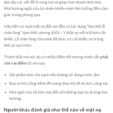
làm dịu các vết đỏ ở vùng má và giúp mụn nhanh lành hơn.
Mùi hương ngải cứu tự nhiên khiến mình liên tưởng đến cảm
giác trong phòng spa.
Hầu hết các loại mặt nạ đất sét đều có tác dụng “thu nhỏ lỗ
chân lông” tạm thời, nhưng AXIS – Y thật sự nổi trội hơn rất
nhiều. Lỗ chân lông của mình đã thực sự cải thiện, nó trông
nhỏ và sạch hơn.
Thành thật mà nói, dù có nhiều điểm tốt nhưng mình vẫn
phải
chê vài điểm
từ em này:
Sản phẩm khó rửa sạch nếu không sử dụng nước ấm.
Bao bì hơi cồng kềnh đề mang theo khi đi du lịch, công tác.
Mùi ngải cứu sẽ khó chịu đối với những bạn bị dị ứng mùi
hương.
Người khác đánh giá như thế nào về mặt nạ