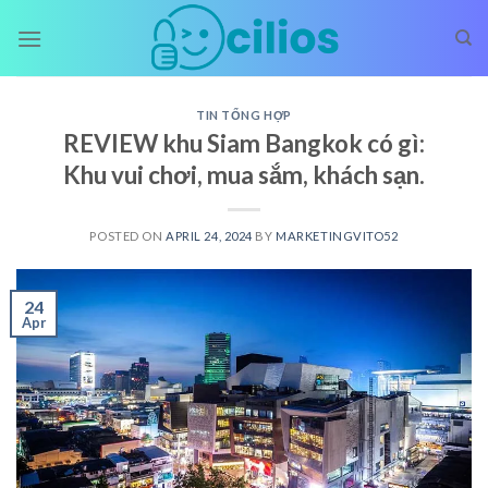
Skip
to
content
TIN TỔNG HỢP
REVIEW khu Siam Bangkok có gì:
Khu vui chơi, mua sắm, khách sạn.
POSTED ON
APRIL 24, 2024
BY
MARKETINGVITO52
24
Apr