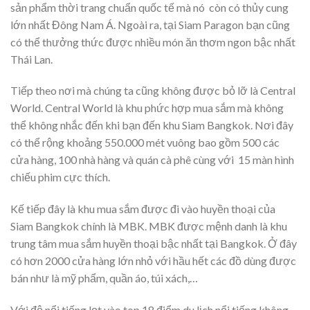
sản phẩm thời trang chuẩn quốc tế mà nó còn có thủy cung
lớn nhất Đông Nam Á. Ngoài ra, tại Siam Paragon bạn cũng
có thể thưởng thức được nhiều món ăn thơm ngon bậc nhất
Thái Lan.
Tiếp theo nơi mà chúng ta cũng không được bỏ lỡ là Central
World. Central World là khu phức hợp mua sắm mà không
thể không nhắc đến khi bạn đến khu Siam Bangkok. Nơi đây
có thể rộng khoảng 550.000 mét vuông bao gồm 500 các
cửa hàng, 100 nhà hàng và quán cà phê cùng với 15 màn hình
chiếu phim cực thích.
Kế tiếp đây là khu mua sắm được đi vào huyền thoại của
Siam Bangkok chính là MBK. MBK được mệnh danh là khu
trung tâm mua sắm huyền thoại bậc nhất tại Bangkok. Ở đây
có hơn 2000 cửa hàng lớn nhỏ với hầu hết các đồ dùng được
bán như là mỹ phẩm, quần áo, túi xách,…
Với độ nổi tiếng lọt vào top 18 điểm du lịch nổi tiếng không