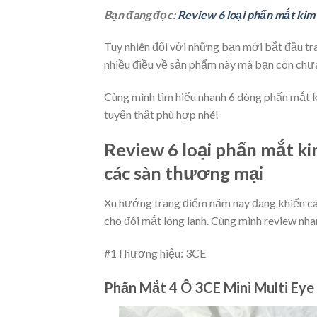
Bạn đang đọc:
Review 6 loại phấn mắt kim
Tuy nhiên đối với những bạn mới bắt đầu tr
nhiều điều về sản phẩm này mà bạn còn ch
Cùng mình tìm hiểu nhanh 6 dòng phấn mắt k
tuyến thật phù hợp nhé!
Review 6 loại phấn mắt k
các sàn thương mại
Xu hướng trang điểm năm nay đang khiến các
cho đôi mắt long lanh. Cùng mình review nha
#1
Thương hiệu: 3CE
Phấn Mắt 4 Ô 3CE Mini Multi Eye