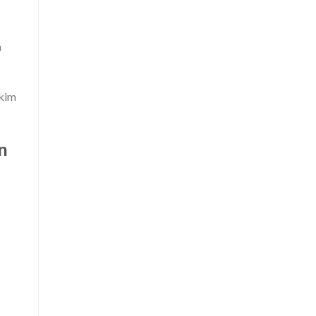
n
 kim
n