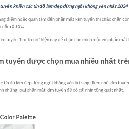
 tuyến khiến các tín đồ làm đẹp đứng ngồi không yên nhất 2024
ang điểm hoặc quan tâm đến phấn mắt kim tuyến thì chắc chắn cò
ưa nắm được.
im tuyến “hot trend” hiện nay để chọn cho mình một em phấn mắt
im tuyến được chọn mua nhiều nhất trê
 tín đồ làm đẹp đứng ngồi không yên là trang điểm nhũ kim tuyến
nh những loại phấn mắt kim tuyến để có cái nhìn tổng quát nhất.
 Color Palette