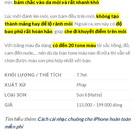
mịn,
bám chắc vào da môi và rất nhanh khô
.
Lúc mới đánh lên môi, son bám đều trên môi,
không tạo
thành mảng hay để lộ rãnh môi
. Ngoài ra, em này có
độ
bao phủ rất hoàn hảo
, giúp
che đi khuyết điểm trên môi
.
Với bảng màu đa dạng
có đến 20 tone màu
từ sắc hồng, đỏ,
cam đến nude,… nên dù da bạn tone màu nào đi nữa thì vẫn sẽ
chọn được màu son phù hợp nhất với bạn.
KHỐI LƯỢNG / THỂ TÍCH
7.7ml
XUẤT XỨ
Pháp
LOẠI SON
Son lì (Matte)
GIÁ
115.000 – 199.000 đồng
Tìm hiểu thêm:
Cách cài nhạc chuông cho iPhone hoàn toàn
miễn phí