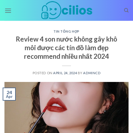
Skip
to
content
TIN TỔNG HỢP
Review 4 son nước không gây khô
môi được các tín đồ làm đẹp
recommend nhiều nhất 2024
POSTED ON
APRIL 24, 2024
BY
ADMINCD
24
Apr