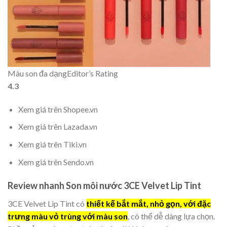
Màu son đa dạng
Editor’s Rating
4.3
Xem giá trên Shopee.vn
Xem giá trên Lazada.vn
Xem giá trên Tiki.vn
Xem giá trên Sendo.vn
Review nhanh Son môi nước 3CE Velvet Lip Tint
3CE Velvet Lip Tint có
thiết kế bắt mắt, nhỏ gọn, với đặc
trưng màu vỏ trùng với màu son
, có thể dễ dàng lựa chọn.