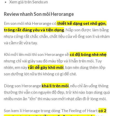
Xem giá trên Sendo.vn
Review nhanh Son môi Herorange
Em son môi nhà Herorange có
thiết kế dạng set nhỏ gọn,
trông rất đáng yêu và tiện dụng
. Nắp son được làm bằng
nhựa cứng rất chắc chắn, chất liệu của vỏ ống son lì và nhám
và cầm rất vừa tay.
Khi mới lên môi thì son Herorange sẽ
có độ bóng nhè nhẹ
nhưng chỉ vài giây sau đó màu tệp và lì hẳn trên môi. Tuy
nhiên, em này
rất dễ gây khô môi
, bạn nên dùng thêm lớp
son dưỡng lót nữa thì không có gì để chê.
Dòng son Herorange
khá lì trên môi
, nếu chỉ ăn uống thông
thường thì vẫn còn nguyên độ đẹp, trừ khi nào bạn dùng quá
nhiều món ăn “lớn” thì màu son mới nhạt dần đi ở lòng môi.
Son kem lì Herorage trong dòng The Feeling of Heart
có 2