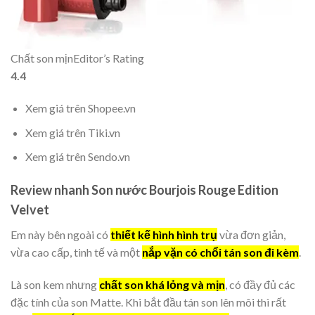
Chất son mịn
Editor’s Rating
4.4
Xem giá trên Shopee.vn
Xem giá trên Tiki.vn
Xem giá trên Sendo.vn
Review nhanh Son nước Bourjois Rouge Edition
Velvet
Em này bên ngoài có
thiết kế hình hình trụ
vừa đơn giản,
vừa cao cấp, tinh tế và một
nắp vặn có chổi tán son đi kèm
.
Là son kem nhưng
chất son khá lỏng và mịn
, có đầy đủ các
đặc tính của son Matte. Khi bắt đầu tán son lên môi thì rất