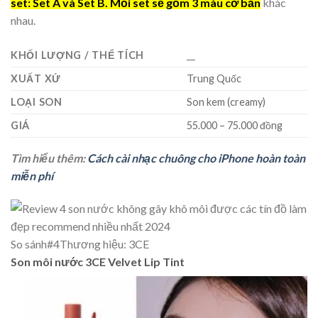
set: Set A và Set B. Mỗi set sẽ gồm 3 màu cơ bản
khác
nhau.
KHỐI LƯỢNG / THỂ TÍCH
__
XUẤT XỨ
Trung Quốc
LOẠI SON
Son kem (creamy)
GIÁ
55.000 – 75.000 đồng
Tìm hiểu thêm:
Cách cài nhạc chuông cho iPhone hoàn toàn
miễn phí
So sánh
#4
Thương hiệu: 3CE
Son môi nước 3CE Velvet Lip Tint