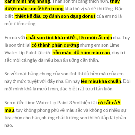
xanh mint nhẹ nhàng
. Thân son thì càng thích hơn,
thấy
được màu son ở bên trong
khá thú vị và dễ thương. Đặc
biệt,
thiết kế đầu cọ đánh son dạng donut
của em nó là
một điểm cộng.
Em nó với
chất son tint khá mướt, lên môi rất mịn
nha. Tuy
là son tint lại
có thành phần dưỡng
nhưng em son Lime
Water Lip Paint lại cực
bền màu, độ bám màu cao
, duy trì
sắc môi cả ngày dài nếu bạn ăn uống cẩn thận.
So với mặt bằng chung của son tint thì độ bền màu của em
này ở mức tuyệt với đấy nha. Em này
lên màu khá chuẩn
. Đôi
môi mình khá là mướt mịn, đặc biệt rất tươi tắn luôn.
Son nước Lime Water Lip Paint 3.5ml hiện tại
có tất cả 5
màu
, tuy không phong phú về màu sắc và không có nhiều sự
lựa chọn cho bạn, nhưng chất lượng son thì bù đắp lại phần
nào.