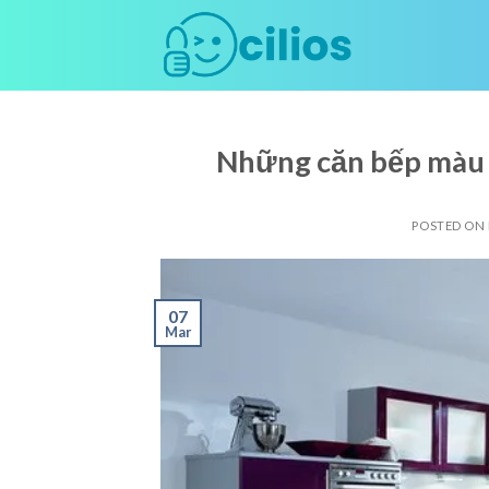
Skip
to
content
Những căn bếp màu 
POSTED ON
07
Mar