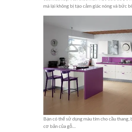
mà lại không bị tạo cảm giác nóng và bức bố
Bạn có thể sử dụng màu tím cho cầu thang, 
cơ bản của gỗ…