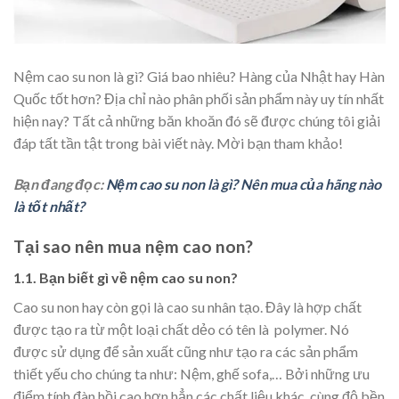
Nệm cao su non là gì? Giá bao nhiêu? Hàng của Nhật hay Hàn
Quốc tốt hơn? Địa chỉ nào phân phối sản phẩm này uy tín nhất
hiện nay? Tất cả những băn khoăn đó sẽ được chúng tôi giải
đáp tất tần tật trong bài viết này. Mời bạn tham khảo!
Bạn đang đọc:
Nệm cao su non là gì? Nên mua của hãng nào
là tốt nhất?
Tại sao nên mua nệm cao non?
1.1. Bạn biết gì về nệm cao su non?
Cao su non hay còn gọi là cao su nhân tạo. Đây là hợp chất
được tạo ra từ một loại chất dẻo có tên là polymer. Nó
được sử dụng để sản xuất cũng như tạo ra các sản phẩm
thiết yếu cho chúng ta như: Nệm, ghế sofa,… Bởi những ưu
điểm tính đàn hồi cao hơn hẳn các chất liệu khác, cùng độ bền