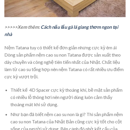
>>>>>Xem thêm:
Cách nấu lẩu gà lá giang thơm ngon tại
nhà
Nệm Tatana tuy có thiết kế đơn giản nhưng cực kỳ êm ái
Dòng sản phẩm nệm cao su non Tatana được sản xuất theo
dây chuyền và công nghệ tiên tiến nhất của Nhật. Chất liệu
làm từ cao su tổng hợp nên nệm Tatana có rất nhiều ưu điểm
cực kỳ vượt trội.
Thiết kế 4D Spacer cực kỳ thoáng khí, bề mặt sản phẩm
có nhiều lỗ thông hơi nên người dùng luôn cảm thấy
thoáng mát khi sử dụng.
Như bạn đã biết nệm cao su non là gì? Thì sản phẩm nệm
cao su non Tatana của Nhật Bản cũng cực kỳ tốt cho cột
sống của người sử dụng. Bên cạnh đó nhờ kết cấu của