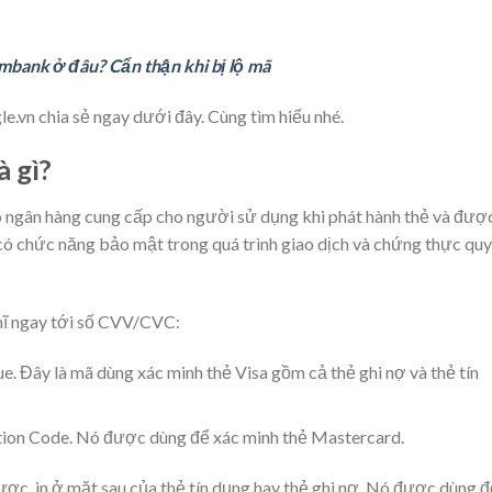
mbank ở đâu? Cẩn thận khi bị lộ mã
.vn chia sẻ ngay dưới đây. Cùng tìm hiểu nhé.
à gì?
 ngân hàng cung cấp cho người sử dụng khi phát hành thẻ và được
 có chức năng bảo mật trong quá trình giao dịch và chứng thực qu
ghĩ ngay tới số CVV/CVC:
ue. Đây là mã dùng xác minh thẻ Visa gồm cả thẻ ghi nợ và thẻ tín
ation Code. Nó được dùng để xác minh thẻ Mastercard.
ợc in ở mặt sau của thẻ tín dụng hay thẻ ghi nợ. Nó được dùng đ