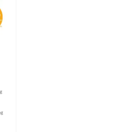
ng
ng