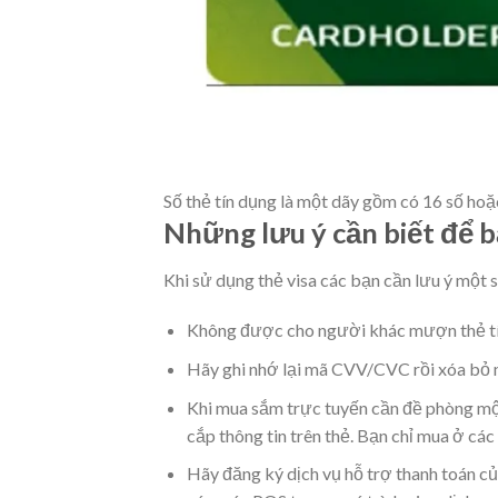
Số thẻ tín dụng là một dãy gồm có 16 số hoặ
Những lưu ý cần biết để b
Khi sử dụng thẻ visa các bạn cần lưu ý một 
Không được cho người khác mượn thẻ tín
Hãy ghi nhớ lại mã CVV/CVC rồi xóa bỏ m
Khi mua sắm trực tuyến cần đề phòng một
cắp thông tin trên thẻ. Bạn chỉ mua ở cá
Hãy đăng ký dịch vụ hỗ trợ thanh toán c