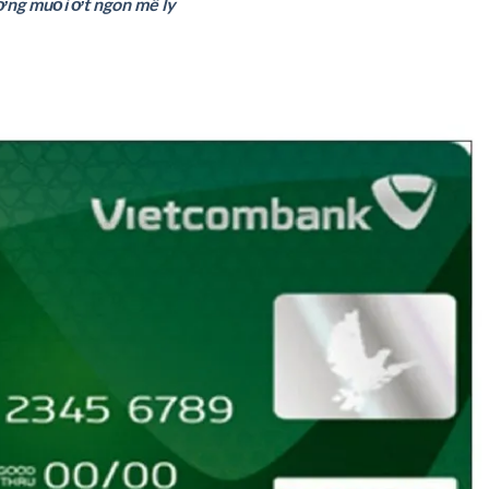
ng muối ớt ngon mê ly