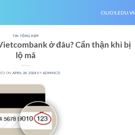
CILIOS.EDU.V
TIN TỔNG HỢP
Vietcombank ở đâu? Cẩn thận khi bị
lộ mã
TED ON
APRIL 24, 2024
BY
ADMINCD