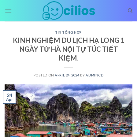
Skip
to
content
TIN TỔNG HỢP
KINH NGHIỆM DU LỊCH HẠ LONG 1
NGÀY TỪ HÀ NỘI TỰ TÚC TIẾT
KIỆM.
POSTED ON
APRIL 24, 2024
BY
ADMINCD
24
Apr