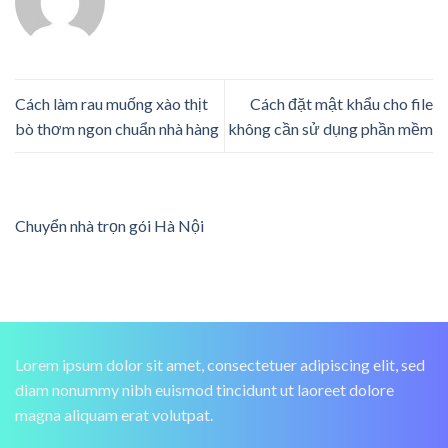
Cách làm rau muống xào thịt
Cách đặt mật khẩu cho file
bò thơm ngon chuẩn nhà hàng
không cần sử dụng phần mềm
Chuyển nhà trọn gói Hà Nội
Lorem ipsum dolor sit amet, consectetuer adipiscing elit, sed
diam nonummy nibh euismod tincidunt ut laoreet dolore
magna aliquam erat volutpat.