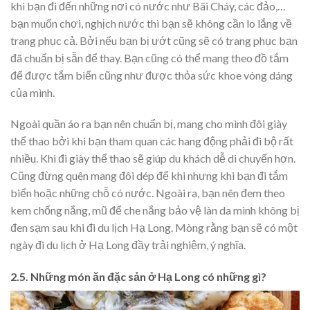
khi bạn đi đến những nơi có nước như Bãi Cháy, các đảo,…
bạn muốn chơi, nghịch nước thì bạn sẽ không cần lo lắng về
trang phục cả. Bởi nếu bạn bị ướt cũng sẽ có trang phục bạn
đã chuẩn bị sẵn để thay. Bạn cũng có thể mang theo đồ tắm
để được tắm biển cũng như được thỏa sức khoe vóng dáng
của mình.
Ngoài quần áo ra bạn nên chuẩn bị, mang cho mình đôi giày
thể thao bởi khi bạn tham quan các hang động phải đi bộ rất
nhiều. Khi đi giày thể thao sẽ giúp du khách dễ di chuyển hơn.
Cũng đừng quên mang đôi dép để khi nhưng khi bạn đi tắm
biển hoặc những chỗ có nước. Ngoài ra, bạn nên đem theo
kem chống nắng, mũ để che nắng bảo vệ làn da mình không bị
đen sạm sau khi đi du lịch Hạ Long. Mòng rằng bạn sẽ có một
ngày đi du lịch ở Hạ Long đầy trải nghiệm, ý nghĩa.
2.5. Những món ăn đặc sản ở Hạ Long có những gì?