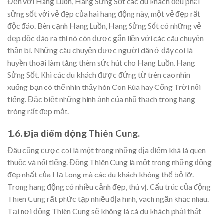
Đến với Hang Luồn, Hang Sửng Sốt các du khách đều phải
sửng sốt với vẻ đẹp của hai hang động này, một vẻ đẹp rất
độc đáo. Bên cạnh Hang Luồn, Hang Sửng Sốt có những vẻ
đẹp độc đáo ra thì nó còn được gắn liền với các câu chuyện
thần bí. Những câu chuyện được người dân ở đây coi là
huyền thoại làm tăng thêm sức hút cho Hang Luồn, Hang
Sửng Sốt. Khi các du khách được đứng từ trên cao nhìn
xuống bạn có thể nhìn thấy hòn Con Rùa hay Cổng Trời nổi
tiếng. Đặc biệt những hình ảnh của nhũ thạch trong hang
trông rất đẹp mắt.
1.6. Địa điểm động Thiên Cung.
Đâu cũng được coi là một trong những địa điểm khá là quen
thuộc và nổi tiếng. Động Thiên Cung là một trong những động
đẹp nhất của Hạ Long mà các du khách không thể bỏ lỡ.
Trong hang động có nhiều cảnh đẹp, thú vị. Cấu trúc của động
Thiên Cung rất phức tạp nhiều địa hình, vách ngăn khác nhau.
Tại nơi động Thiên Cung sẽ không là cá du khách phải thất