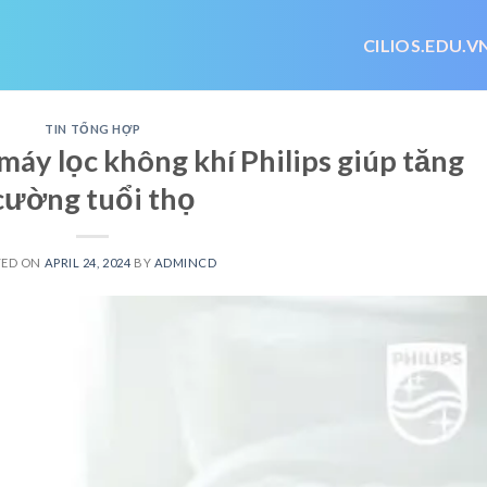
CILIOS.EDU.V
TIN TỔNG HỢP
áy lọc không khí Philips giúp tăng
cường tuổi thọ
TED ON
APRIL 24, 2024
BY
ADMINCD