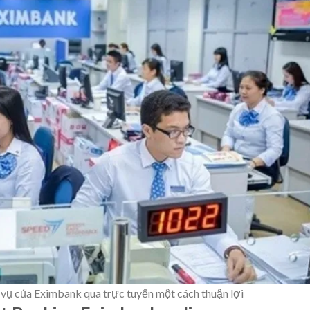
 vụ của Eximbank qua trực tuyến một cách thuận lợi