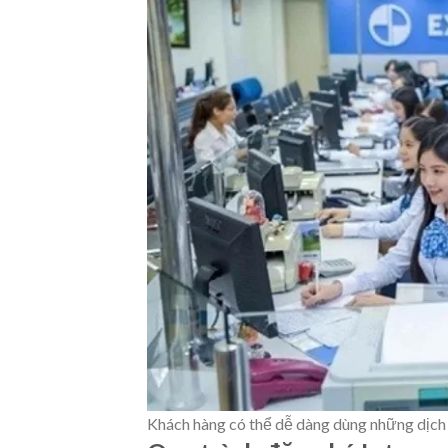
Khách hàng có thể dễ dàng dùng những dịch