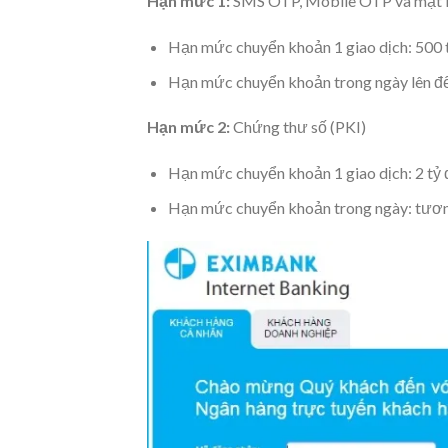
Hạn mức 1:
SMS OTP, Mobile OTP và mật 
Hạn mức chuyển khoản 1 giao dịch: 500 
Hạn mức chuyển khoản trong ngày lên đế
Hạn mức 2:
Chứng thư số (PKI)
Hạn mức chuyển khoản 1 giao dịch: 2 tỷ
Hạn mức chuyển khoản trong ngày: tươ