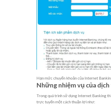
Hạn mức chuyển khoản của Internet Banki
Những nhiệm vụ của dịch 
Trong quá trình sử dụng Internet Banking t
trực tuyến một cách thuận lợi như: