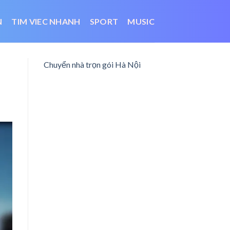
N
TIM VIEC NHANH
SPORT
MUSIC
Chuyển nhà trọn gói Hà Nội