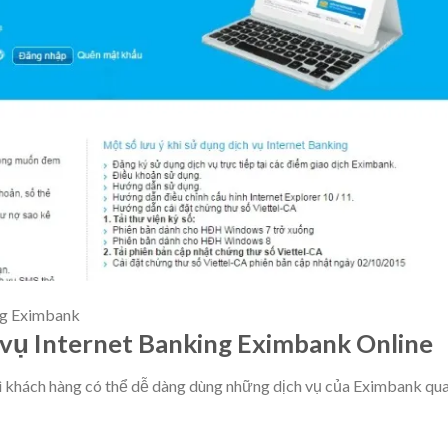
ng Eximbank
vụ Internet Banking Eximbank Online
hì khách hàng có thể dễ dàng dùng những dịch vụ của Eximbank qu