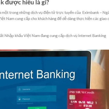
k được hiểu là gì?
à một trong những dịch vụ điện tử trực tuyến của Eximbank – Ng
ệt Nam cung cấp cho khách hàng để dễ dàng thực hiện các giao 
ất Nhập khẩu Việt Nam đang cung cấp dịch vụ Internet Banking