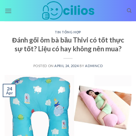
Skip
to
content
TIN TỔNG HỢP
Đánh gối ôm bà bầu Thivi có tốt thực
sự tốt? Liệu có hay không nên mua?
POSTED ON
APRIL 24, 2024
BY
ADMINCD
24
Apr