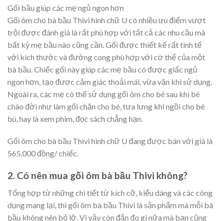
Gối bầu giúp các mẹ ngủ ngon hơn
Gối ôm cho bà bầu Thivi hình chữ U có nhiều ưu điểm vượt
trội được đánh giá là rất phù hợp với tất cả các nhu cầu mà
bất kỳ mẹ bầu nào cũng cần. Gối được thiết kế rất tinh tế
với kích thước và đường cong phù hợp với cơ thể của một
bà bầu. Chiếc gối này giúp các mẹ bầu có được giấc ngủ
ngon hơn, tạo được cảm giác thoải mái, vừa vặn khi sử dụng.
Ngoài ra, các mẹ có thể sử dụng gối ôm cho bé sau khi bé
chào đời như làm gối chặn cho bé, tựa lưng khi ngồi cho bé
bú, hay là xem phim, đọc sách chẳng hạn.
Gối ôm cho bà bầu Thivi hình chữ U đang được bán với giá là
565.000 đồng/ chiếc.
2. Có nên mua gối ôm bà bầu Thivi không?
Tổng hợp từ những chi tiết từ kích cỡ, kiểu dáng và các công
dụng mang lại, thì gối ôm bà bầu Thivi là sản phẩm mà mỗi bà
bầu không nên bỏ lỡ. Vì vậy còn đắn đo gì nữa mà bạn cũng