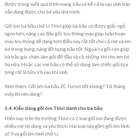
được trong suốt quá trình mang bầu và kể cả là sau sinh bạn
vẫn dùng được cho bé yêu nhà mình.
Gối ôm bà bầu chữ U Thivi giúp bà bầu có được giấc ngủ
ngon hơn, nâng cao đầu gối, lưu thông máu giúp tuần hoàn
máu lưu thông dễ dàng hơn điều này rất tốt cho cả mẹ và em
bé trong bụng, nâng đỡ bụng bầu tốt .Ngoài ra gối còn giúp
bà bầu gác chân, làm gối đỡ đầu và cả những khi cho em bé
bú nữa. Hoặc các mẹ bầu có thể sử dụng làm chiếc gối tựa
lưng rất là hữu ích sau khi sinh.
Xem thêm: Gối ôm bà bầu ZC Forest tốt không? Từ tháng
mấy thì nên dùng?
1.4. Kiểu dáng gối ôm Thivi dành cho bà bầu
Hiện nay. trên thị trường Thivi có 2 loại gối ôm đang được
nhiều mẹ tin dùng và yêu thích. Hai loại này gồm gối ôm hình
số 9 và gối ôm hình chữ U.