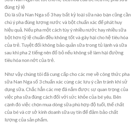
đúng tỷ lệ
Dù là sữa Nan Nga số 3 hay bất kỳ loại sữa nào bạn cũng cần
chú ý pha đúng lượng nước và bột chuẩn xác để phát huy
hiệu quả. Nếu pha một cách tùy ý nhiều nước hay nhiều sữa
bột hơn tỷ lệ chuẩn đều không tốt và gây hại cho hệ tiêu hóa
của trẻ. Tuyệt đối không bảo quản sữa trong tủ lạnh và sữa
sau khi pha 2 tiếng nên đổ bỏ nếu không sẽ làm hại đường
tiêu hóa non nớt của trẻ.
Như vậy chúng tôi đã cung cấp cho các mẹ về công thức pha
sữa Nan Nga số 3 chuẩn xác cùng các lưu ý cần tránh khi sử
dụng sữa. Chắc hẳn các mẹ đã nắm được sự quan trọng của
việc pha sữa đúng cách đối với sức khỏe của bé yêu. Bên
cạnh đó việc chọn mua dòng sữa phù hợp độ tuổi, thể chất
của bé và cơ sở kinh doanh sữa uy tín để đảm bảo chất
lượng của sản phẩm.