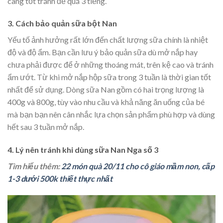
càng tốt tránh để quá 3 tiếng.
3. Cách bảo quản sữa bột Nan
Yếu tố ảnh hưởng rất lớn đến chất lượng sữa chính là nhiệt
độ và độ ẩm. Bạn cần lưu ý bảo quản sữa dù mở nắp hay
chưa phải được để ở những thoáng mát, trên kệ cao và tránh
ẩm ướt. Từ khi mở nắp hộp sữa trong 3 tuần là thời gian tốt
nhất để sử dụng. Dòng sữa Nan gồm có hai trọng lượng là
400g và 800g, tùy vào nhu cầu và khả năng ăn uống của bé
mà bạn bạn nên cân nhắc lựa chọn sản phẩm phù hợp và dùng
hết sau 3 tuần mở nắp.
4. Lý nên tránh khi dùng sữa Nan Nga số 3
Tìm hiểu thêm:
22 món quà 20/11 cho cô giáo mầm non, cấp
1-3 dưới 500k thiết thực nhất