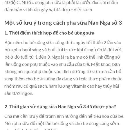
40 độ C. Nước dùng pha sữa là phải là nước đun sôi nhằm
đảm bảo vi khuẩn gây hại đã được diệt sạch.
Một số lưu ý trong cách pha sữa Nan Nga số 3
1. Thời điểm thích hợp để cho bé uống sữa
Bạn nên cho bé uống sữa công thức ngày tối thiểu 2 lần vào
bữa phụ buổi sáng và buổi tối trước khi đi ngủ đó là đối với
bé ở độ tuổi từ 1 đến 3. Ngoài ra ba mẹ có thể linh động số
lần uống còn phụ thuộc vào nhu cầu của trẻ. Mặt khác, bạn
không nên quá phụ thuộc vào dinh dưỡng từ sữa mà cần bổ
sung thêm cho bé ăn uống đa dạng với các thực phẩm thuộc
nhóm rau củ quả sạch, hàm lượng vitamin cao hay thủy hải
sản tươi ngon.
2. Thời gian sử dụng sữa Nan Nga số 3 đã được pha?
Cha mẹ cần lưu ý để tránh ảnh hưởng đến hệ tiêu hóa của bé.
Nên pha sữa đủ một lần bé uống và cho bé dùng càng sớm