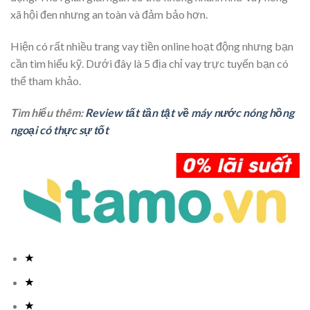
xã hội đen nhưng an toàn và đảm bảo hơn.
Hiện có rất nhiều trang vay tiền online hoạt động nhưng bạn
cần tìm hiểu kỹ. Dưới đây là 5 địa chỉ vay trực tuyến bạn có
thể tham khảo.
Tìm hiểu thêm:
Review tất tần tật về máy nước nóng hồng
ngoại có thực sự tốt