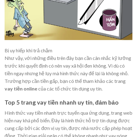
Bị uy hiếp khi trả chậm
Như vậy, với những điều trên đây bạn cần cân nhắc kỹ lưỡng
trước khi quyết định có nên vay xã hội đen không. Vì dù có
tiền ngay nhưng hệ lụy mà hình thức này để lại là không nhỏ.
Trường hợp cần tiền gấp, bạn có thể tham khảo các trang
vay tiền online
của các tổ chức tín dụng uy tín.
Top 5 trang vay tiền nhanh uy tín, đảm bảo
Hình thức vay tiền nhanh trực tuyến qua ứng dụng, trang web
hiện nay khá phổ biến. Đây là hình thức hỗ trợ tín dụng được
cung cấp bởi các đơn vị uy tín, được nhà nước cấp phép hoạt
động. Thời gian giải ngân có thể không nhanh như vay nóng