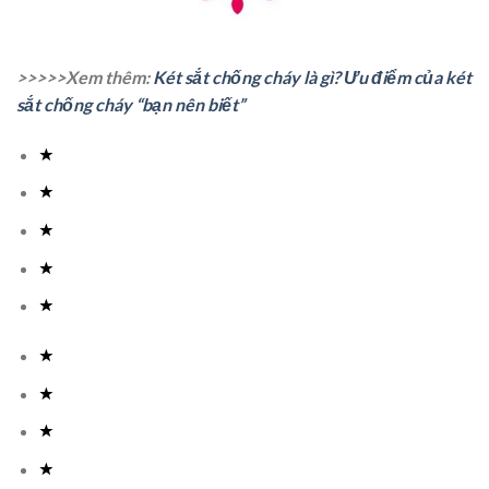
>>>>>Xem thêm:
Két sắt chống cháy là gì? Ưu điểm của két
sắt chống cháy “bạn nên biết”