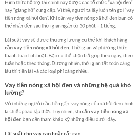
Hình thức hỗ trợ tài chính này được các tổ chức “xã hội đen”
hay “giang hồ” cung cấp. Vì thế, người ta lấy luôn tên gọi “vay
tiền nóng xã hội đen”. Khi cần vay tiền nóng xã hội đen bạn có
thể nhận tiền sau thời gian ngắn từ 30 phút – 1 tiếng.
Lãi suất vay sẽ được thương lượng cụ thể khi khách hàng
cần vay tiền nóng xã hội đen
. Thời gian và phương thức
thanh toán linh hoạt. Bạn có thể chọn trả góp theo ngày, theo
tuần hoặc theo tháng. Đương nhiên, thời gian tất toán càng
lâu thì tiền lãi và các loại phí càng nhiều.
Vay tiền nóng xã hội đen và những hệ quả khó
lường?
Với những người cần tiền gấp, vay nóng của xã hội đen chính
là chiếc phao kịp thời. Tuy nhiên, khi
cần vay tiền nóng xã
hội đen
bạn cần tham khảo kỹ những điều dưới đây.
Lãi suất cho vay cao hoặc rất cao