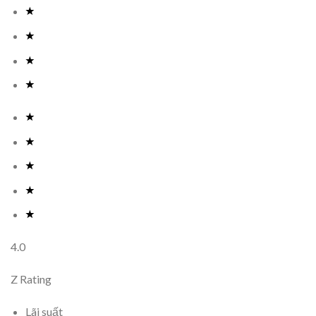
4.0
Z Rating
Lãi suất