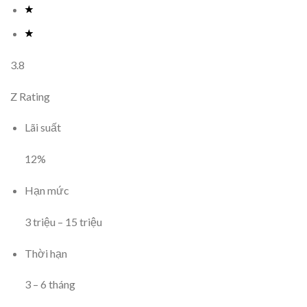
3.8
Z Rating
Lãi suất
12
%
Hạn mức
3
triệu
–
15
triệu
Thời hạn
3
–
6
tháng