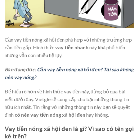
Cần vay tiền nóng xã hội đen phù hợp với những trường hợp
cần tiền gấp. Hình thức
vay tiền nhanh
này khá phổ biến
nhưng vẫn còn nhiều hệ lụy.
Bạn đang đọc:
Cần vay tiền nóng xã hội đen? Tại sao không
nên vay nóng?
Để hiểu rõ hơn về hình thức vay tiền này, đừng bỏ qua bài
viết dưới đây. Vietgle sẽ cung cấp cho bạn những thông tin
hữu ích nhất. Tin rằng với những thông tin này bạn sẽ quyết
định
có nên vay tiền nóng xã hội đen
hay không.
Vay tiền nóng xã hội đen là gì? Vì sao có tên gọi
kể trên?