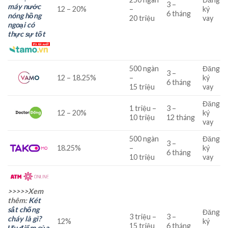
3
–
máy nước
12
–
20
%
–
ký
6
tháng
nóng hồng
20
triệu
vay
ngoại có
thực sự tốt
500
ngàn
Đăng
3
–
12
–
18.25
%
–
ký
6
tháng
15
triệu
vay
Đăng
1
triệu
–
3
–
12
–
20
%
ký
10
triệu
12
tháng
vay
500
ngàn
Đăng
3
–
18.25
%
–
ký
6
tháng
10
triệu
vay
>>>>>Xem
thêm:
Két
sắt chống
Đăng
3
triệu
–
3
–
cháy là gì?
12
%
ký
15
triệu
6
tháng
Ưu điểm của