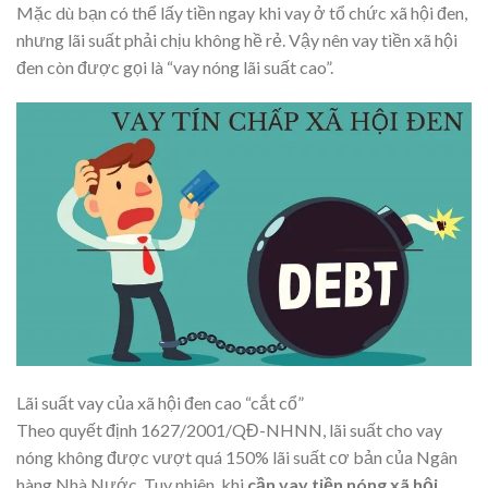
Mặc dù bạn có thể lấy tiền ngay khi vay ở tổ chức xã hội đen,
nhưng lãi suất phải chịu không hề rẻ. Vậy nên vay tiền xã hội
đen còn được gọi là “vay nóng lãi suất cao”.
Lãi suất vay của xã hội đen cao “cắt cổ”
Theo quyết định 1627/2001/QĐ-NHNN, lãi suất cho vay
nóng không được vượt quá 150% lãi suất cơ bản của Ngân
hàng Nhà Nước. Tuy nhiên, khi
cần vay tiền nóng xã hội