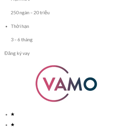
250
ngàn
–
20
triệu
Thời hạn
3
–
6
tháng
Đăng ký vay