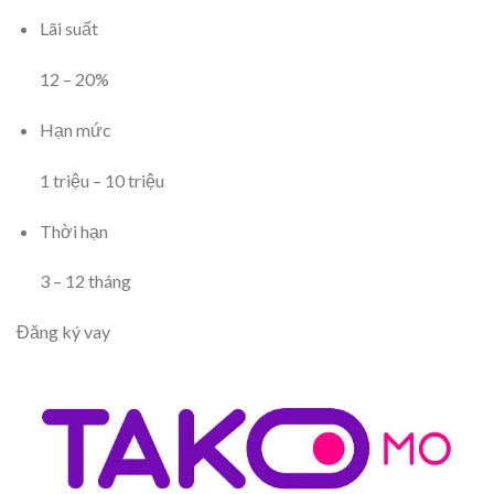
Lãi suất
12
–
20
%
Hạn mức
1
triệu
–
10
triệu
Thời hạn
3
–
12
tháng
Đăng ký vay