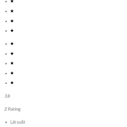
3.8
Z Rating
Lãi suất