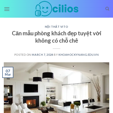
Skip
to
content
NỘI THẤT VITO
Căn mẫu phòng khách đẹp tuyệt vời
không có chỗ chê
POSTED ON
MARCH 7, 2024
BY
KHOAHOCKYNANG.EDU.VN
07
Mar