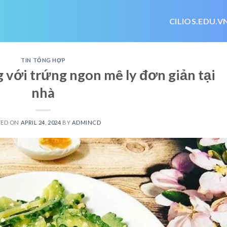
CILIOS.EDU.V
TIN TỔNG HỢP
với trứng ngon mê ly đơn giản tại
nhà
TED ON
APRIL 24, 2024
BY
ADMINCD