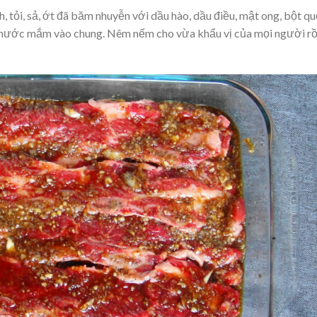
h, tỏi, sả, ớt đã băm nhuyễn với dầu hào, dầu điều, mật ong, bột qu
m, nước mắm vào chung. Nêm nếm cho vừa khẩu vị của mọi người rồ