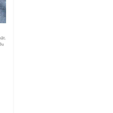
mặt.
đều