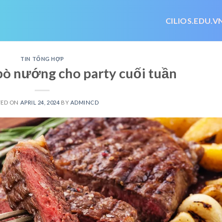
CILIOS.EDU.V
TIN TỔNG HỢP
bò nướng cho party cuối tuần
TED ON
APRIL 24, 2024
BY
ADMINCD