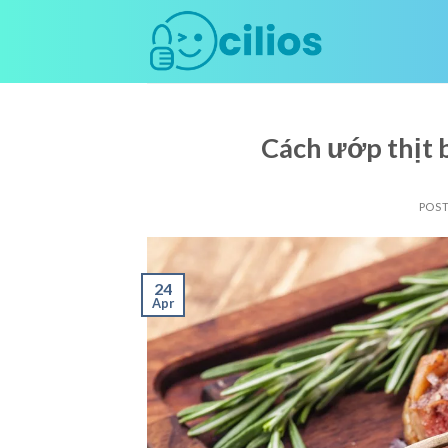
Skip
to
content
Cách ướp thịt 
POS
24
Apr