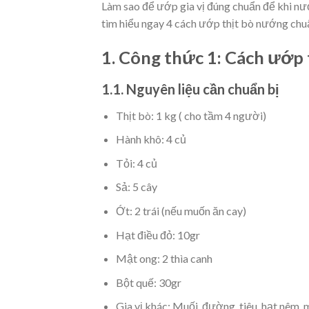
Làm sao để ướp gia vị đúng chuẩn để khi n
tìm hiểu ngay 4 cách ướp thịt bò nướng chu
1. Công thức 1: Cách ướp 
1.1. Nguyên liệu cần chuẩn bị
Thịt bò: 1 kg ( cho tầm 4 người)
Hành khô: 4 củ
Tỏi: 4 củ
Sả: 5 cây
Ớt: 2 trái (nếu muốn ăn cay)
Hạt điều đỏ: 10gr
Mật ong: 2 thìa canh
Bột quế: 30gr
Gia vị khác: Muối, đường, tiêu, hạt nêm,