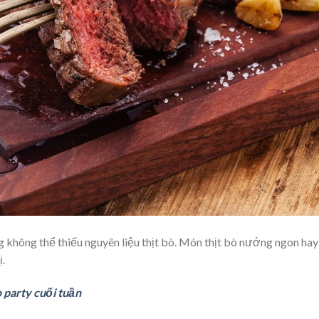
không thể thiếu nguyên liệu thịt bò. Món thịt bò nướng ngon hay
.
 party cuối tuần